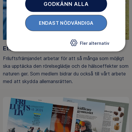
GODKÄNN ALLA
ENDAST NÖDVÄNDIGA
Fler alternativ
Ett friluftsliv för alla
Friluftsfrämjandet arbetar för att så många som möjligt
ska upptäcka den rörelseglädje och de hälsoeffekter som
naturen ger. Som medlem bidrar du också till vårt arbete
med att skydda allemansrätten.