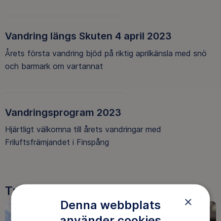
Vandring längs Skuten 4 april 2023
Årets första vandring bjöd på riktig aprilkänsla med snö
och barmark om vartannat
Vandringsprogram 2023
Hjärtligt välkomna till årets vandringar med
Friluftsfrämjandet i Finspång
Tre goda skäl att bli medlem
×
Denna webbplats
använder cookies