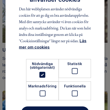
Den här webbplatsen använder nödvändiga
cookies för att ge dig en bra användarupplevelse.
Med ditt samtycke använder vi även cookies för
analys och marknadsföring. Du kan när som helst
ändra dina inställningar genom att klicka på
"Cookieinställningar" längst ner på sidan.
Läs
mer om cookies
Upptäck nya äventyr
Som medlem har du tillgång till alla våra äventyr, över hela
Nödvändiga
Statistik
landet. Våra ideella ledare guidar barn, unga och vuxna på
(obligatoriskt)
roliga och trygga äventyr i skogen, på vattnet, snön, isen
och på fjället.
Marknadsföring
Funktionella