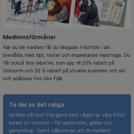
Medlemsförmåner
När du blir medlem får du Magasin Friluftsliv i din
brevlåda, med tips, tester och inspirerande reportage. Du
får också fina rabatter, som upp till 25% rabatt på
Outnorth och 20 % rabatt på utvalda boenden och ski-
och spårpass hos Idre Fjäll.
Ta del av det roliga
Nyfiken på oss? Följ gärna med någon av våra 6500
ledare ut i naturen – för upplevelser, glädje och
gemenskap. Varmt välkommen att bli medlem!