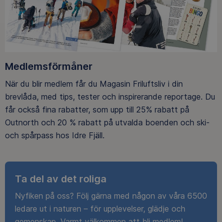
Medlemsförmåner
När du blir medlem får du Magasin Friluftsliv i din
brevlåda, med tips, tester och inspirerande reportage. Du
får också fina rabatter, som upp till 25% rabatt på
Outnorth och 20 % rabatt på utvalda boenden och ski-
och spårpass hos Idre Fjäll.
Ta del av det roliga
Nyfiken på oss? Följ gärna med någon av våra 6500
ledare ut i naturen – för upplevelser, glädje och
gemenskap. Varmt välkommen att bli medlem!