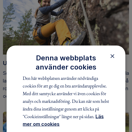
×
Denna webbplats
Upptäck nya äventyr
använder cookies
Som medlem har du tillgång till alla våra äventyr, över hela
Den här webbplatsen använder nödvändiga
landet. Våra ideella ledare guidar barn, unga och vuxna på
cookies för att ge dig en bra användarupplevelse.
roliga och trygga äventyr i skogen, på vattnet, snön, isen
Med ditt samtycke använder vi även cookies för
och på fjället.
analys och marknadsföring. Du kan när som helst
ändra dina inställningar genom att klicka på
"Cookieinställningar" längst ner på sidan.
Läs
mer om cookies