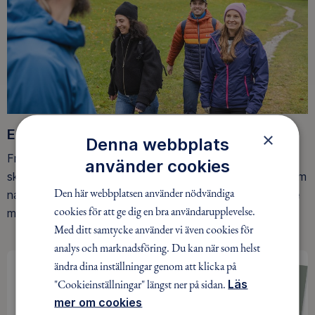
Ett friluftsliv för alla
×
Denna webbplats
Friluftsfrämjandet arbetar för att så många som möjligt
använder cookies
ska upptäcka den rörelseglädje och de hälsoeffekter som
Den här webbplatsen använder nödvändiga
naturen ger. Som medlem bidrar du också till vårt arbete
cookies för att ge dig en bra användarupplevelse.
med att skydda allemansrätten.
Med ditt samtycke använder vi även cookies för
analys och marknadsföring. Du kan när som helst
ändra dina inställningar genom att klicka på
"Cookieinställningar" längst ner på sidan.
Läs
mer om cookies