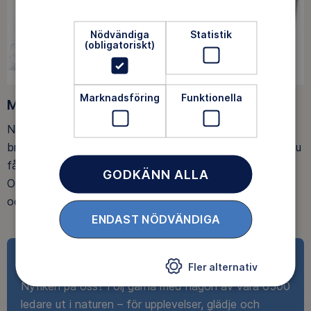
Nödvändiga
Statistik
(obligatoriskt)
Marknadsföring
Funktionella
Medlemsförmåner
När du blir medlem får du Magasin Friluftsliv i din
brevlåda, med tips, tester och inspirerande reportage. Du
får också fina rabatter, som upp till 25% rabatt på
GODKÄNN ALLA
Outnorth och 20 % rabatt på utvalda boenden och ski-
och spårpass hos Idre Fjäll.
ENDAST NÖDVÄNDIGA
Ta del av det roliga
Fler alternativ
Nyfiken på oss? Följ gärna med någon av våra 6500
ledare ut i naturen – för upplevelser, glädje och