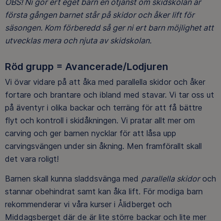
OBS! Ni gör ert eget barn en otjänst om skidskolan är
första gången barnet står på skidor och åker lift för
säsongen. Kom förberedd så ger ni ert barn möjlighet att
utvecklas mera och njuta av skidskolan.
Röd grupp = Avancerade/Lodjuren
Vi övar vidare på att åka med parallella skidor och åker
fortare och brantare och ibland med stavar. Vi tar oss ut
på äventyr i olika backar och terräng för att få bättre
flyt och kontroll i skidåkningen. Vi pratar allt mer om
carving och ger barnen nycklar för att låsa upp
carvingsvängen under sin åkning. Men framförallt skall
det vara roligt!
Barnen skall kunna sladdsvänga med
parallella skidor
och
stannar obehindrat samt kan åka lift. För modiga barn
rekommenderar vi våra kurser i Ålidberget och
Middagsberget där de är lite större backar och lite mer