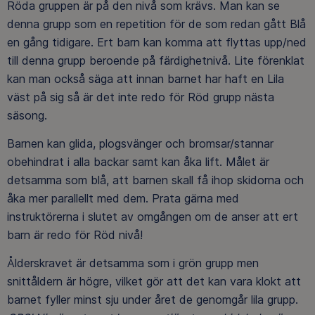
Röda gruppen är på den nivå som krävs. Man kan se
denna grupp som en repetition för de som redan gått Blå
en gång tidigare. Ert barn kan komma att flyttas upp/ned
till denna grupp beroende på färdighetnivå. Lite förenklat
kan man också säga att innan barnet har haft en Lila
väst på sig så är det inte redo för Röd grupp nästa
säsong.
Barnen kan glida, plogsvänger och bromsar/stannar
obehindrat i alla backar samt kan åka lift. Målet är
detsamma som blå, att barnen skall få ihop skidorna och
åka mer parallellt med dem. Prata gärna med
instruktörerna i slutet av omgången om de anser att ert
barn är redo för Röd nivå!
Ålderskravet är detsamma som i grön grupp men
snittåldern är högre, vilket gör att det kan vara klokt att
barnet fyller minst sju under året de genomgår lila grupp.