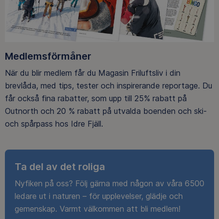
Medlemsförmåner
När du blir medlem får du Magasin Friluftsliv i din
brevlåda, med tips, tester och inspirerande reportage. Du
får också fina rabatter, som upp till 25% rabatt på
Outnorth och 20 % rabatt på utvalda boenden och ski-
och spårpass hos Idre Fjäll.
Ta del av det roliga
Nyfiken på oss? Följ gärna med någon av våra 6500
ledare ut i naturen – för upplevelser, glädje och
gemenskap. Varmt välkommen att bli medlem!