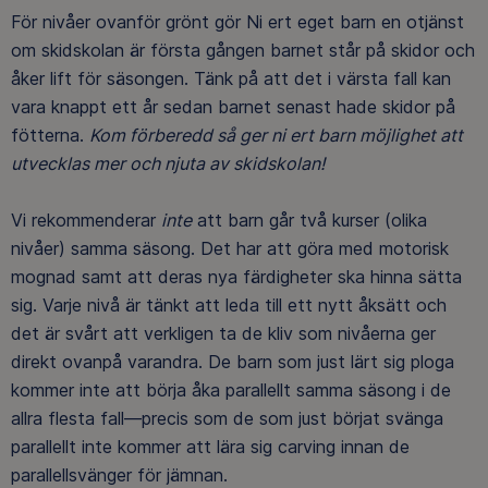
För nivåer ovanför grönt gör Ni ert eget barn en otjänst
om skidskolan är första gången barnet står på skidor och
åker lift för säsongen. Tänk på att det i värsta fall kan
vara knappt ett år sedan barnet senast hade skidor på
fötterna.
Kom förberedd så ger ni ert barn möjlighet att
utvecklas mer och njuta av skidskolan!
Vi rekommenderar
inte
att barn går två kurser (olika
nivåer) samma säsong. Det har att göra med motorisk
mognad samt att deras nya färdigheter ska hinna sätta
sig. Varje nivå är tänkt att leda till ett nytt åksätt och
det är svårt att verkligen ta de kliv som nivåerna ger
direkt ovanpå varandra. De barn som just lärt sig ploga
kommer inte att börja åka parallellt samma säsong i de
allra flesta fall—precis som de som just börjat svänga
parallellt inte kommer att lära sig carving innan de
parallellsvänger för jämnan.