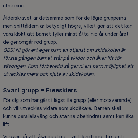
utmaning.
Ålderskravet är detsamma som för de lägre grupperna
men snittåldern är betydligt högre, vilket gör att det kan
vara klokt att barnet fyller minst åtta-nio år under året
de genomgår röd grupp.
OBS! Ni gör ert eget barn en otjänst om skidskolan är
första gången barnet står på skidor och åker lift för
säsongen. Kom förberedd så ger ni ert barn möjlighet att
utvecklas mera och njuta av skidskolan.
Svart grupp = Freeskiers
För dig som har gått i lägst lila grupp (eller motsvarande)
och vill utvecklas vidare som skidåkare. Barnen skall
kunna parallellsväng och stanna obehindrat samt kan åka
lift.
Vi övar på att åka med mer fart, kantning, trix och