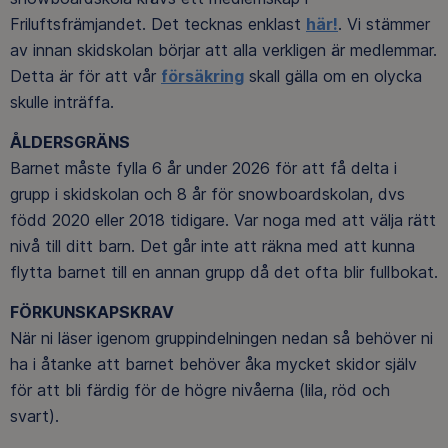
Friluftsfrämjandet. Det tecknas enklast
här!
. Vi stämmer
av innan skidskolan börjar att alla verkligen är medlemmar.
Detta är för att vår
försäkring
skall gälla om en olycka
skulle inträffa.
ÅLDERSGRÄNS
Barnet måste fylla 6 år under 2026 för att få delta i
grupp i skidskolan och 8 år för snowboardskolan, dvs
född 2020 eller 2018 tidigare. Var noga med att välja rätt
nivå till ditt barn. Det går inte att räkna med att kunna
flytta barnet till en annan grupp då det ofta blir fullbokat.
FÖRKUNSKAPSKRAV
När ni läser igenom gruppindelningen nedan så behöver ni
ha i åtanke att barnet behöver åka mycket skidor själv
för att bli färdig för de högre nivåerna (lila, röd och
svart).