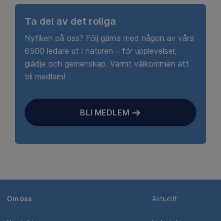
Ta del av det roliga
Nyfiken på oss? Följ gärna med någon av våra
6500 ledare ut i naturen – för upplevelser,
glädje och gemenskap. Varmt välkommen att
bli medlem!
BLI MEDLEM
Om oss
Aktuellt