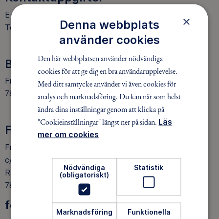
E-post: borlange@friluftsframjandet.se
×
Denna webbplats
Telefonnummer: 0243238131
använder cookies
Den här webbplatsen använder nödvändiga
Besöksadress
cookies för att ge dig en bra användarupplevelse.
Friluftsfrämjandet i Borlänge
Med ditt samtycke använder vi även cookies för
78450 BORLÄNGE
analys och marknadsföring. Du kan när som helst
ändra dina inställningar genom att klicka på
"Cookieinställningar" längst ner på sidan.
Läs
Faktureringsadress
mer om cookies
Friluftsfrämjandet i Borlänge
c/o Krister Larsson
Nödvändiga
Statistik
RIPGATAN 15
(obligatoriskt)
78468 BORLÄNGE
följ oss på facebook (Plättbacken)
Marknadsföring
Funktionella