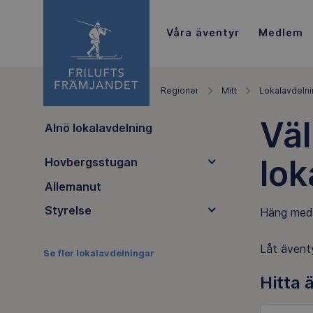
Våra äventyr
Medlem
Regioner
Mitt
Lokalavdelni
Väl
Alnö lokalavdelning
lok
Hovbergsstugan
Allemanut
Styrelse
Häng med o
Låt äventy
Se fler lokalavdelningar
Hitta 