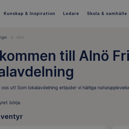
Kunskap & Inspiration
Ledare
Skola & samhälle
ngar
Alnö
kommen till Alnö Fr
alavdelning
ss ut! Som lokalavdelning erbjuder vi härliga naturupplevel
ret börja.
äventyr