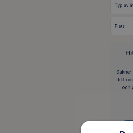
Hi
Saknar 
ditt o
och 