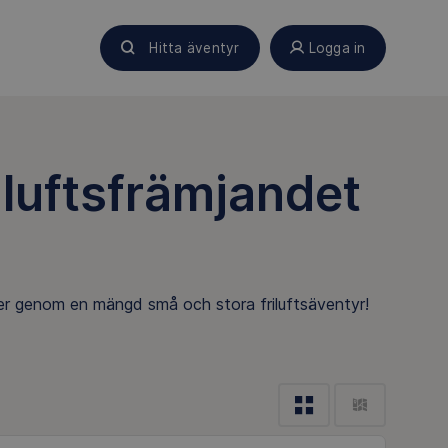
Hitta äventyr
Logga in
iluftsfrämjandet
ser genom en mängd små och stora friluftsäventyr!