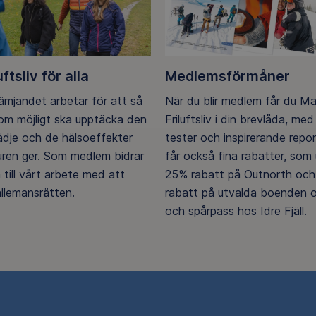
uftsliv för alla
Medlemsförmåner
rämjandet arbetar för att så
När du blir medlem får du M
m möjligt ska upptäcka den
Friluftsliv i din brevlåda, med 
lädje och de hälsoeffekter
tester och inspirerande repo
ren ger. Som medlem bidrar
får också fina rabatter, som u
 till vårt arbete med att
25% rabatt på Outnorth och
llemansrätten.
rabatt på utvalda boenden o
och spårpass hos Idre Fjäll.