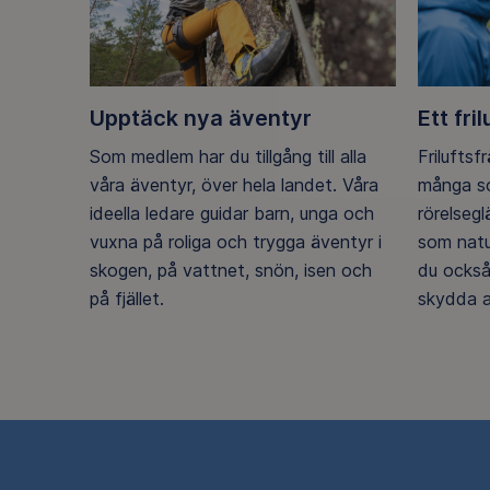
Upptäck nya äventyr
Ett fril
Som medlem har du tillgång till alla
Friluftsf
våra äventyr, över hela landet. Våra
många so
ideella ledare guidar barn, unga och
rörelseg
vuxna på roliga och trygga äventyr i
som natu
skogen, på vattnet, snön, isen och
du också
på fjället.
skydda a