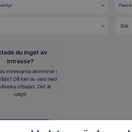
Sök
ttade du inget av
intresse?
du intressanta aktiviteter i
mråde? Då kan du vara med
påverka utbudet. Det är
roligt!
ENGAGERA DIG