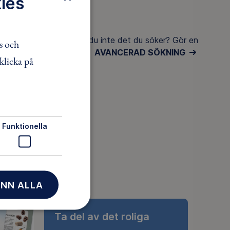
ies
Hittar du inte det du söker? Gör en
s och
AVANCERAD SÖKNING
klicka på
Funktionella
NN ALLA
Ta del av det roliga