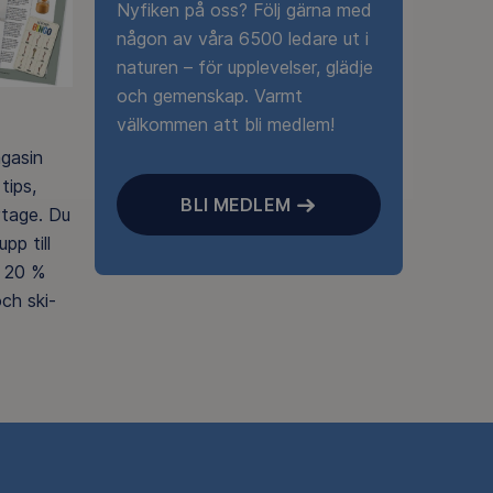
Nyfiken på oss? Följ gärna med
någon av våra 6500 ledare ut i
naturen – för upplevelser, glädje
och gemenskap. Varmt
välkommen att bli medlem!
agasin
tips,
BLI MEDLEM
rtage. Du
pp till
 20 %
ch ski-