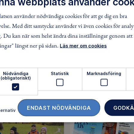
nna webbplats använder cook
tsen använder nödvändiga cookies för att ge dig en bra
 0
äventyr
lse. Med ditt samtycke använder vi även cookies för analy
 Du kan när som helst ändra dina inställningar genom att 
ingar" längst ner på sidan.
Läs mer om cookies
ÖRANDE
NDMARK
Nödvändiga
Statistik
Marknadsföring
3465994
(obligatoriskt)
nös
ENDAST NÖDVÄNDIGA
GODKÄ
cebooksida
ternativ