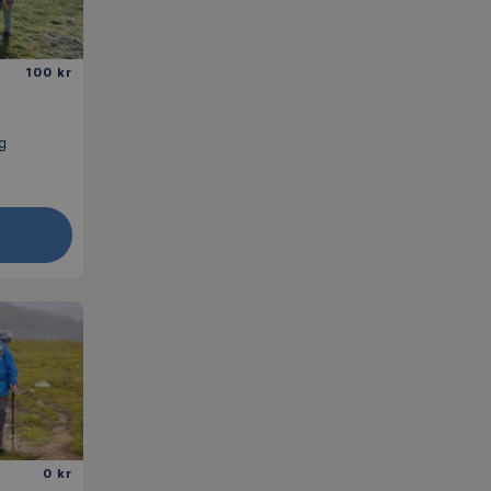
100 kr
g
0 kr