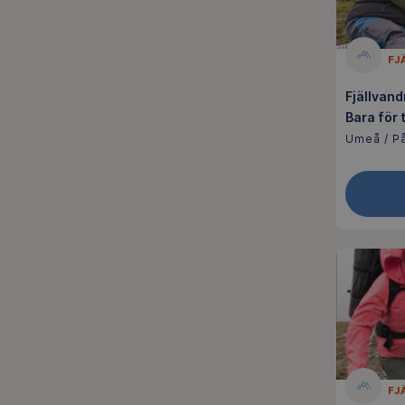
FJ
Fjällvan
Bara för 
Umeå / På
FJ