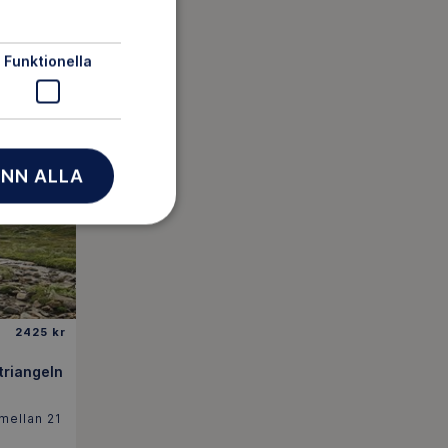
sta /
Funktionella
NN ALLA
LLBOKAD
2425 kr
triangeln
mellan 21