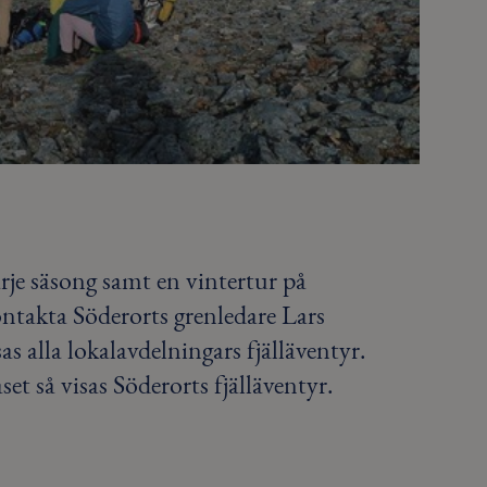
arje säsong samt en vintertur på
Kontakta Söderorts grenledare Lars
s alla lokalavdelningars fjälläventyr.
set så visas Söderorts fjälläventyr.