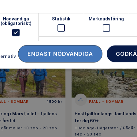
d)
Solna-Sundbyberg-Spånga-Ki
Pågår mellan 10 sep - 13 sep
 / Pågår mellan 10 sep - 13
Nödvändiga
Statistik
Marknadsföring
(obligatoriskt)
GISTRERING STÄNGD
FULLBOKAD
ENDAST NÖDVÄNDIGA
GODKÄ
ternativ
FU
ÄLL - SOMMAR
1500 kr
FJÄLL - SOMMAR
ing i Marsfjället – fjällens
Höstfjälltur längs Jämtlands
 årstid
för dig 60+
går mellan 18 sep - 20 sep
Huddinge-Hägersten / Pågår 
sep - 23 sep