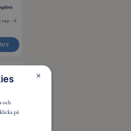
Bygdins
3 sep - 6
ÄVS
LLBOKAD
×
ies
s och
5600 kr
klicka på
äsfjällen