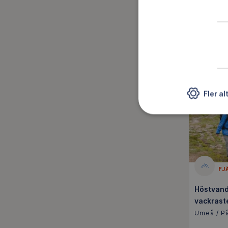
(Jämtlan
Lidköping
sep
RE
Fler al
FJ
Höstvandr
vackraste
Umeå / På