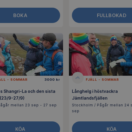
BOKA
FULLBOKAD
ÄLL - SOMMAR
3000 kr
FJÄLL - SOMMAR
s Shangri-La och den sista
Långhelg i höstvackra
 (23/9-27/9)
Jämtlandsfjällen
ågår mellan 23 sep - 27 sep
Stockholm / Pågår mellan 24 
sep
KÖA
KÖA