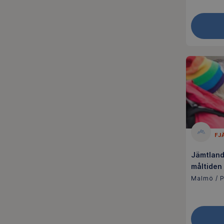
FJ
Jämtland
måltiden
Malmö / P