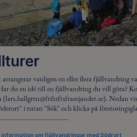
llturer
 arrangerar vanligen en eller flera fjällvandring v
Har du en idé till en fjällvandring du vill göra? 
 (lars.hallgren@friluftsframjandet.se). Nedan visa
öderort" i rutan "Sök" och klicka på förstoringsgla
 information om fjällvandringar med Södrort