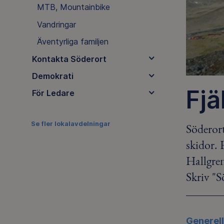
MTB, Mountainbike
Vandringar
Äventyrliga familjen
Kontakta Söderort
Demokrati
Fjä
För Ledare
Se fler lokalavdelningar
Söderort
skidor. 
Hallgren
Skriv "S
Generell