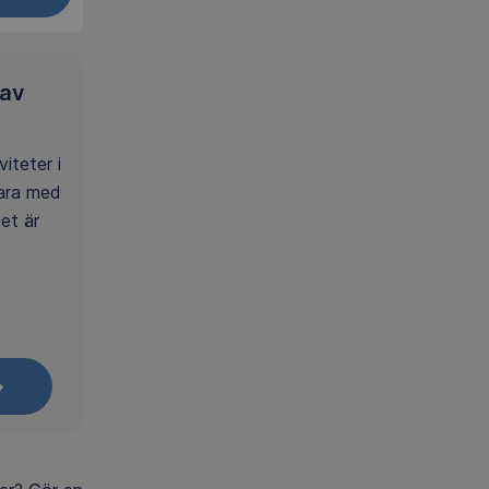
 av
iteter i
ara med
et är