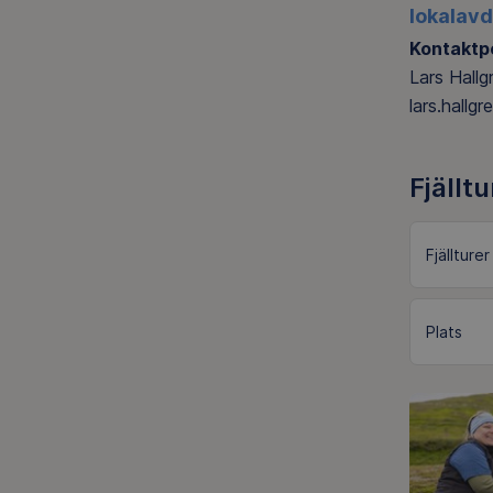
lokalavd
Kontaktp
Lars Hallg
lars.hallg
Fjälltu
Fjällturer