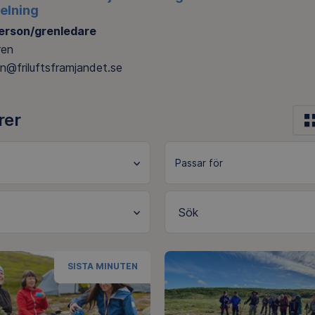
elning
erson/grenledare
ren
ren@friluftsframjandet.se
rer
Sök
SISTA MINUTEN