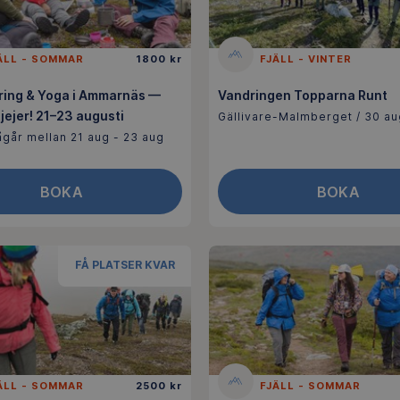
ÄLL - SOMMAR
1800 kr
FJÄLL - VINTER
dring & Yoga i Ammarnäs —
Vandringen Topparna Runt
tjejer! 21–23 augusti
Gällivare-Malmberget / 30 au
går mellan 21 aug - 23 aug
BOKA
BOKA
FÅ PLATSER KVAR
ÄLL - SOMMAR
2500 kr
FJÄLL - SOMMAR