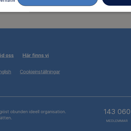
ternativ
och spårpass hos Idre Fjäll.
öd oss
Här finns vi
nglish
Cookieinställningar
143 060
igiöst obunden ideell organisation.
rätten.
MEDLEMMAR