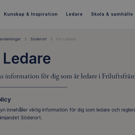
Kunskap & Inspiration
Ledare
Skola & samhälle
avdelningar
Söderort
För Ledare
 Ledare
s information för dig som är ledare i Friluftsfrä
licy
yn innehåller viktig information för dig som ledare och regle
främjandet Söderort.