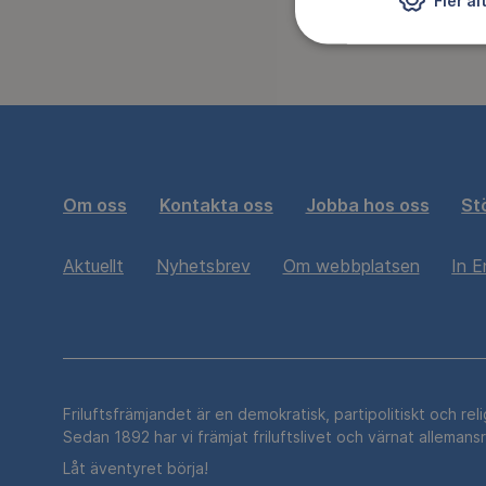
Fler al
Om oss
Kontakta oss
Jobba hos oss
St
Aktuellt
Nyhetsbrev
Om webbplatsen
In E
Friluftsfrämjandet är en demokratisk, partipolitiskt och rel
Sedan 1892 har vi främjat friluftslivet och värnat allemans
Låt äventyret börja!