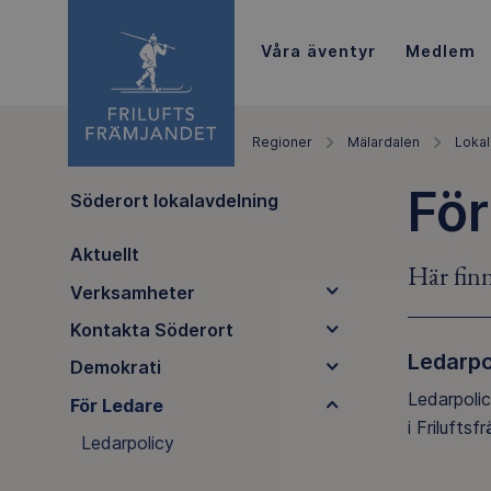
Våra äventyr
Medlem
Regioner
Mälardalen
Lokal
För
Söderort lokalavdelning
Aktuellt
Här finn
Verksamheter
Kontakta Söderort
Ledarpo
Demokrati
Ledarpolic
För Ledare
i Frilufts
Ledarpolicy