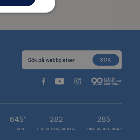
SÖK
Sök på webbplatsen
6451
282
285
LEDARE
FÖRSKOLOR/SKOLOR
LOKALAVDELNINGAR