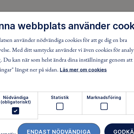
nna webbplats använder cook
tsen använder nödvändiga cookies för att ge dig en bra
lse. Med ditt samtycke använder vi även cookies för analy
 Du kan när som helst ändra dina inställningar genom att 
ingar" längst ner på sidan.
Läs mer om cookies
ftsliv för alla
Medlemsförmåner
ämjandet arbetar för att så
När du blir medlem får du M
Nödvändiga
Statistik
Marknadsföring
 möjligt ska upptäcka den
Friluftsliv i din brevlåda, med 
(obligatoriskt)
ädje och de hälsoeffekter som
tester och inspirerande repo
er. Som medlem bidrar du
får också fina rabatter, som u
 vårt arbete med att skydda
25% rabatt på Outnorth och
tten.
rabatt på utvalda boenden o
ENDAST NÖDVÄNDIGA
GODKÄ