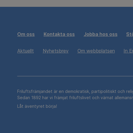
Om oss
Kontakta oss
Jobba hos oss
St
Aktuellt
Nyhetsbrev
Om webbplatsen
In E
Friluftsfrämjandet är en demokratisk, partipolitiskt och rel
Sedan 1892 har vi främjat friluftslivet och värnat allemans
Låt äventyret börja!