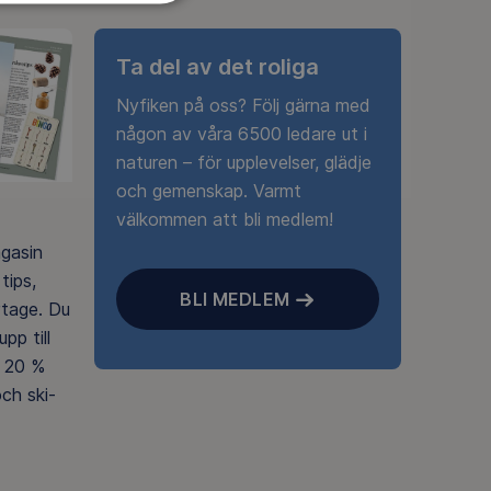
Ta del av det roliga
Nyfiken på oss? Följ gärna med
någon av våra 6500 ledare ut i
naturen – för upplevelser, glädje
och gemenskap. Varmt
välkommen att bli medlem!
agasin
tips,
BLI MEDLEM
rtage. Du
pp till
 20 %
ch ski-