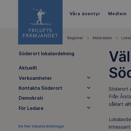
Våra äventyr
Medlem
Regioner
Mälardalen
Lokal
Väl
Söderort lokalavdelning
Sö
Aktuellt
Verksamheter
Kontakta Söderort
Söderort 
Från Årsta
Demokrati
såklart al
För Ledare
Lokalavde
intressant
Se fler lokalavdelningar