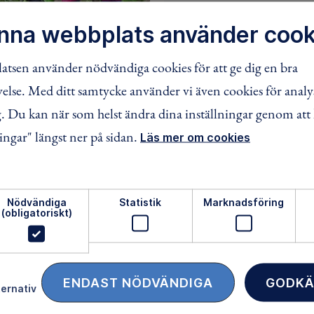
Saknar du intressanta aktiv
nna webbplats använder cook
ditt område? Då kan du v
och påverka utbudet. D
OGSMULLE
300 kr
tsen använder nödvändiga cookies för att ge dig en bra
roligt!
lse. Med ditt samtycke använder vi även cookies för analy
YTTE Barn födda 2023
/ Pågår mellan 5 sep - 10 okt
 Du kan när som helst ändra dina inställningar genom att 
en
ingar" längst ner på sidan.
Läs mer om cookies
ENGAGERA DIG
BOKA
Nödvändiga
Statistik
Marknadsföring
(obligatoriskt)
1
äventyr
ENDAST NÖDVÄNDIGA
GODKÄ
ternativ