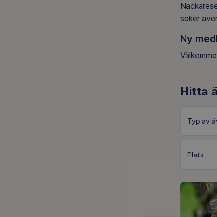
Nackareser
söker även
Ny med
Välkommen
Hitta 