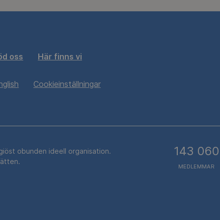
öd oss
Här finns vi
nglish
Cookieinställningar
143 060
igiöst obunden ideell organisation.
rätten.
MEDLEMMAR