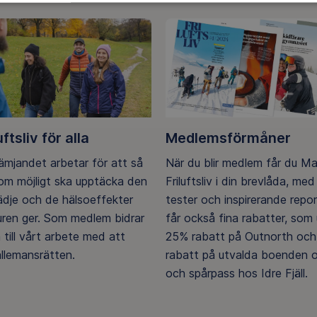
uftsliv för alla
Medlemsförmåner
rämjandet arbetar för att så
När du blir medlem får du M
m möjligt ska upptäcka den
Friluftsliv i din brevlåda, med 
lädje och de hälsoeffekter
tester och inspirerande repo
ren ger. Som medlem bidrar
får också fina rabatter, som u
 till vårt arbete med att
25% rabatt på Outnorth och
llemansrätten.
rabatt på utvalda boenden o
och spårpass hos Idre Fjäll.