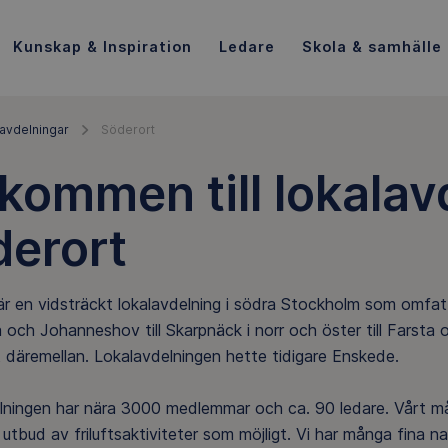
Kunskap & Inspiration
Ledare
Skola & samhälle
avdelningar
Söderort
kommen till lokala
derort
är en vidsträckt lokalavdelning i södra Stockholm som omfat
 och Johanneshov till Skarpnäck i norr och öster till Farsta o
lt däremellan. Lokalavdelningen hette tidigare Enskede.
lningen har nära 3000 medlemmar och ca. 90 ledare. Vårt må
 utbud av friluftsaktiviteter som möjligt. Vi har många fina 