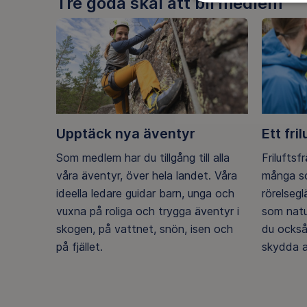
Tre goda skäl att bli medlem
Upptäck nya äventyr
Ett fril
Som medlem har du tillgång till alla
Friluftsf
våra äventyr, över hela landet. Våra
många so
ideella ledare guidar barn, unga och
rörelseg
vuxna på roliga och trygga äventyr i
som natu
skogen, på vattnet, snön, isen och
du också
på fjället.
skydda a