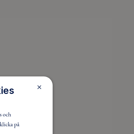
×
ies
s och
klicka på