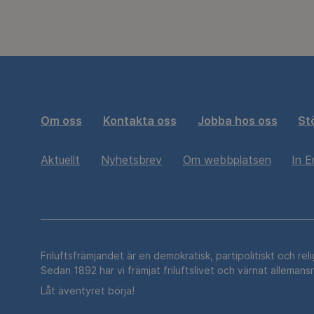
Om oss
Kontakta oss
Jobba hos oss
St
Aktuellt
Nyhetsbrev
Om webbplatsen
In E
Friluftsfrämjandet är en demokratisk, partipolitiskt och rel
Sedan 1892 har vi främjat friluftslivet och värnat allemans
Låt äventyret börja!