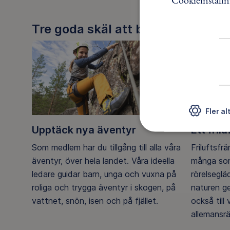
Tre goda skäl att bli medlem
Fler al
Upptäck nya äventyr
Ett frilu
Som medlem har du tillgång till alla våra
Friluftsfr
äventyr, över hela landet. Våra ideella
många som
ledare guidar barn, unga och vuxna på
rörelsegl
roliga och trygga äventyr i skogen, på
naturen g
vattnet, snön, isen och på fjället.
också till
allemansrä