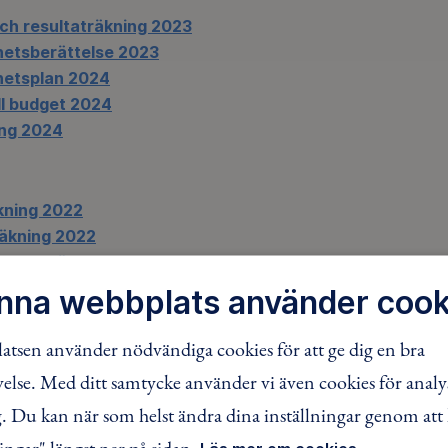
ch resultaträkning 2023
etsberättelse 2023
etsplan 2024
ill budget 2024
ng 2024
kning 2022
räkning 2022
etsberättelse 2022
etsplan 2023
nna webbplats använder cook
ill budget 2023
ng 2023
tsen använder nödvändiga cookies för att ge dig en bra
lse. Med ditt samtycke använder vi även cookies för analy
 Du kan när som helst ändra dina inställningar genom att 
FACEBOOK
TWITTER
LINKEDIN
ingar" längst ner på sidan.