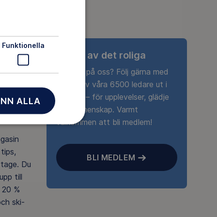
Funktionella
Ta del av det roliga
Nyfiken på oss? Följ gärna med
någon av våra 6500 ledare ut i
naturen – för upplevelser, glädje
NN ALLA
och gemenskap. Varmt
välkommen att bli medlem!
agasin
tips,
BLI MEDLEM
rtage. Du
pp till
 20 %
ch ski-