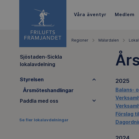
Våra äventyr
Medlem
Regioner
Mälardalen
Lokal
År
Sjöstaden-Sickla
lokalavdelning
Styrelsen
2025
Balans- o
Årsmöteshandlingar
Verksamh
Paddla med oss
Verksamh
Förslag t
Se fler lokalavdelningar
Dagordni
2024