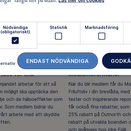
Läs mer om cookies
Nödvändiga
Statistik
Marknadsföring
(obligatoriskt)
ENDAST NÖDVÄNDIGA
GODKÄ
ternativ
ftsliv för alla
Medlemsförmåner
ämjandet arbetar för att så
När du blir medlem får du M
 möjligt ska upptäcka den
Friluftsliv i din brevlåda, med 
ädje och de hälsoeffekter som
tester och inspirerande repo
er. Som medlem bidrar du
får också fina rabatter, som u
 vårt arbete med att skydda
25% rabatt på Outnorth och
tten.
rabatt på utvalda boenden o
och spårpass hos Idre Fjäll.