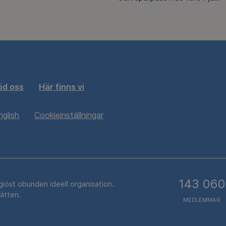
öd oss
Här finns vi
nglish
Cookieinställningar
143 060
igiöst obunden ideell organisation.
rätten.
MEDLEMMAR