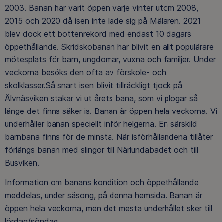
2003. Banan har varit öppen varje vinter utom 2008,
2015 och 2020 då isen inte lade sig på Mälaren. 2021
blev dock ett bottenrekord med endast 10 dagars
öppethållande. Skridskobanan har blivit en allt populärare
mötesplats för barn, ungdomar, vuxna och familjer. Under
veckorna besöks den ofta av förskole- och
skolklasser.Så snart isen blivit tillräckligt tjock på
Älvnäsviken stakar vi ut årets bana, som vi plogar så
länge det finns säker is. Banan är öppen hela veckorna. Vi
underhåller banan speciellt inför helgerna. En särskild
barnbana finns för de minsta. När isförhållandena tillåter
förlängs banan med slingor till Närlundabadet och till
Busviken.
Information om banans kondition och öppethållande
meddelas, under säsong, på denna hemsida. Banan är
öppen hela veckorna, men det mesta underhållet sker till
lördag/söndag.