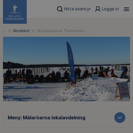
Hitta äventyr
Logga in
…
Skridskor
Skridskobanan Tranholmen
Meny:
Mälaröarna lokalavdelning