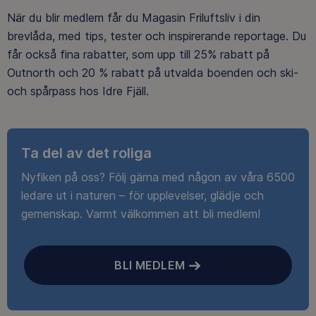
När du blir medlem får du Magasin Friluftsliv i din
brevlåda, med tips, tester och inspirerande reportage. Du
får också fina rabatter, som upp till 25% rabatt på
Outnorth och 20 % rabatt på utvalda boenden och ski-
och spårpass hos Idre Fjäll.
Ta del av det roliga
Nyfiken på oss? Följ gärna med någon av våra 6500
ledare ut i naturen – för upplevelser, glädje och
gemenskap. Varmt välkommen att bli medlem!
BLI MEDLEM