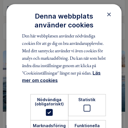
×
Denna webbplats
använder cookies
Sök
Den här webbplatsen använder nödvändiga
cookies för att ge dig en bra användarupplevelse.
Med ditt samtycke använder vi även cookies för
analys och marknadsföring. Du kan när som helst
ändra dina inställningar genom att klicka på
"Cookieinställningar" längst ner på sidan.
Läs
mer om cookies
Nödvändiga
Statistik
(obligatoriskt)
LÅNGFÄRDSSKRIDSKOR
70 kr
Marknadsföring
Funktionella
Plurrövning 3 september - drop-in mellan kl 18 och 20