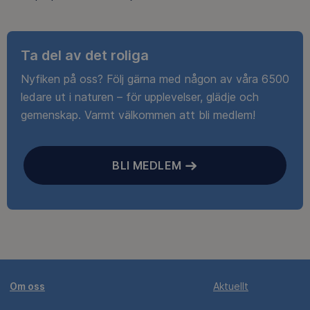
Ta del av det roliga
Nyfiken på oss? Följ gärna med någon av våra 6500
ledare ut i naturen – för upplevelser, glädje och
gemenskap. Varmt välkommen att bli medlem!
BLI MEDLEM
Om oss
Aktuellt