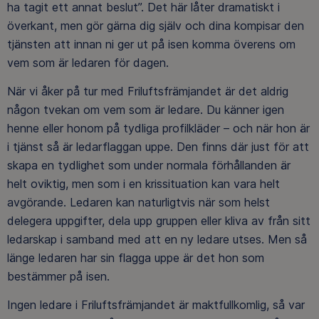
ha tagit ett annat beslut”. Det här låter dramatiskt i
överkant, men gör gärna dig själv och dina kompisar den
tjänsten att innan ni ger ut på isen komma överens om
vem som är ledaren för dagen.
När vi åker på tur med Friluftsfrämjandet är det aldrig
någon tvekan om vem som är ledare. Du känner igen
henne eller honom på tydliga profilkläder – och när hon är
i tjänst så är ledarflaggan uppe. Den finns där just för att
skapa en tydlighet som under normala förhållanden är
helt oviktig, men som i en krissituation kan vara helt
avgörande. Ledaren kan naturligtvis när som helst
delegera uppgifter, dela upp gruppen eller kliva av från sitt
ledarskap i samband med att en ny ledare utses. Men så
länge ledaren har sin flagga uppe är det hon som
bestämmer på isen.
Ingen ledare i Friluftsfrämjandet är maktfullkomlig, så var