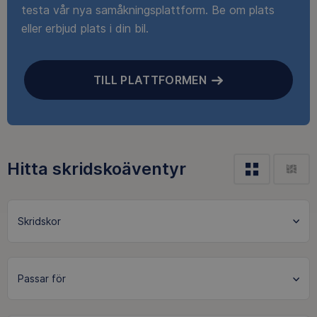
testa vår nya samåkningsplattform. Be om plats
eller erbjud plats i din bil.
TILL PLATTFORMEN
Hitta skridskoäventyr
Skridskor