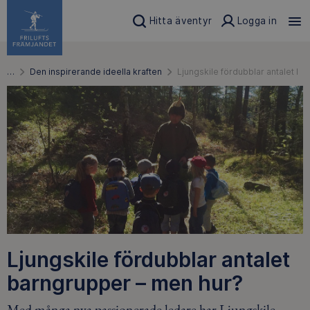
Hitta äventyr
Logga in
…
Den inspirerande ideella kraften
Ljungskile fördubblar antalet b
Ljungskile fördubblar antalet
barngrupper – men hur?
Med många nya passionerade ledare har Ljungskile