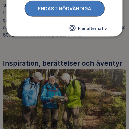
tapeten blev den lille mysige figuren i vit näverhatt och
ENDAST NÖDVÄNDIGA
lingonfärgad orrfjäder en miljökämpe som fram till idag
gett över 1,5 miljoner barn en så positiv känsla för natur
och miljö. I år när Friluftsfrämjandet fyller 125 år, blir Mulle
Fler alternativ
60. Det firar vi med några återblickar.
Inspiration, berättelser och äventyr