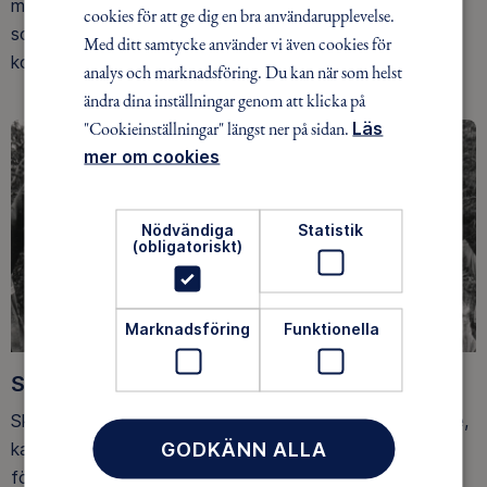
med oss ut!” med Friluftsfrämjandets stöd, ett projekt
cookies för att ge dig en bra användarupplevelse.
som hjälper långtidssjukskrivna med psykisk ohälsa att
Med ditt samtycke använder vi även cookies för
komma ut i naturen.
analys och marknadsföring. Du kan när som helst
ändra dina inställningar genom att klicka på
"Cookieinställningar" längst ner på sidan.
Läs
mer om cookies
Nödvändiga
Statistik
(obligatoriskt)
Marknadsföring
Funktionella
Skogsmulle - piggaste 60-åringen
Skogsmulle är Friluftsfrämjandets mest kända varumärke,
GODKÄNN ALLA
kanske mer känt än själva organisationen. Långt innan
försurning, klimatförändringar och Parisavtal var på