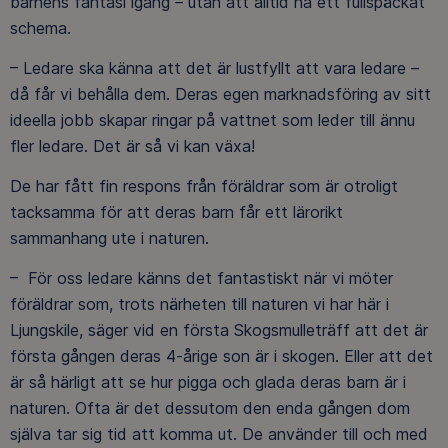
barnens fantasi igång – utan att alltid ha ett fullspäckat
schema.
– Ledare ska känna att det är lustfyllt att vara ledare –
då får vi behålla dem. Deras egen marknadsföring av sitt
ideella jobb skapar ringar på vattnet som leder till ännu
fler ledare. Det är så vi kan växa!
De har fått fin respons från föräldrar som är otroligt
tacksamma för att deras barn får ett lärorikt
sammanhang ute i naturen.
– För oss ledare känns det fantastiskt när vi möter
föräldrar som, trots närheten till naturen vi har här i
Ljungskile, säger vid en första Skogsmulleträff att det är
första gången deras 4-årige son är i skogen. Eller att det
är så härligt att se hur pigga och glada deras barn är i
naturen. Ofta är det dessutom den enda gången dom
själva tar sig tid att komma ut. De använder till och med