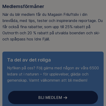
Medlemsförmåner
När du blir medlem får du Magasin Friluftsliv i din
brevlåda, med tips, tester och inspirerande reportage. Du
får också fina rabatter, som upp till 25% rabatt på
Outnorth och 20 % rabatt på utvalda boenden och ski-
och spårpass hos Idre Fjäll.
Ta del av det roliga
Nyfiken på oss? Följ gärna med någon av våra 6500
ledare ut i naturen – för upplevelser, glädje och
gemenskap. Varmt välkommen att bli medlem!
BLI MEDLEM