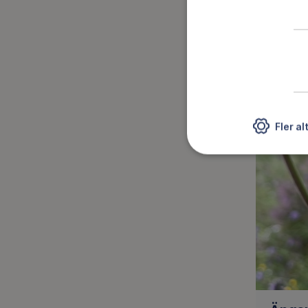
hittar 
Fler al