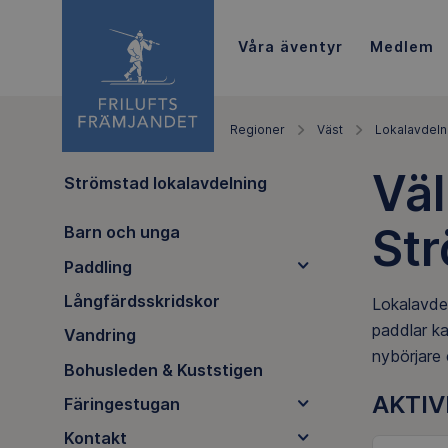
Våra äventyr
Medlem
Regioner
Väst
Lokalavdeln
Väl
Strömstad lokalavdelning
St
Barn och unga
Paddling
Långfärdsskridskor
Lokalavdel
paddlar ka
Vandring
nybörjare 
Bohusleden & Kuststigen
AKTIV
Färingestugan
Kontakt