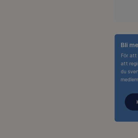
Bli m
För att
att reg
du sven
medlems