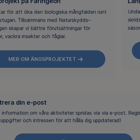
Lån
rojekt på Färingeön
Under
tar för att öka den biologiska mångfalden runt
skrid
estugan. Tillsammans med Naturskydds–
säso
gen skapar vi bättre förutsättningar för
, vackra insekter och fåglar.
MER OM ÄNGSPROJEKTET
trera din e-post
information om våra aktiviteter spridas via via e-post. Regis
uppgifter och intressen för att hålla dig uppdaterad!