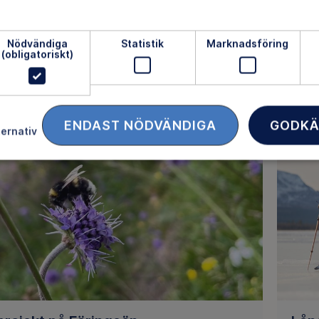
vägen och kan ta sig fram på ett säkert sätt.
"Mina
Nödvändiga
Statistik
Marknadsföring
(obligatoriskt)
LÄS MER
ENDAST NÖDVÄNDIGA
GODKÄ
ternativ