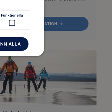
 sidor"/"Mina uppgifter".
Funktionella
MER INFORMATION
NN ALLA