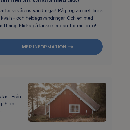
kommen att vandra med oss!
artar vi vårens vandringar! På programmet finns
 kvälls- och heldagsvandringar. Och en med
attning. Klicka på länken nedan för mer info!
MER INFORMATION
stad. Från
ng. Som
.