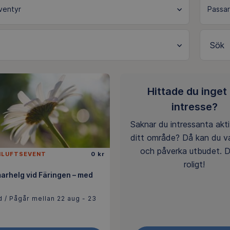
Sök
Hittade du inget
intresse?
Saknar du intressanta aktiv
ditt område? Då kan du v
och påverka utbudet. D
ILUFTSEVENT
0 kr
roligt!
rhelg vid Färingen – med
 / Pågår mellan 22 aug - 23