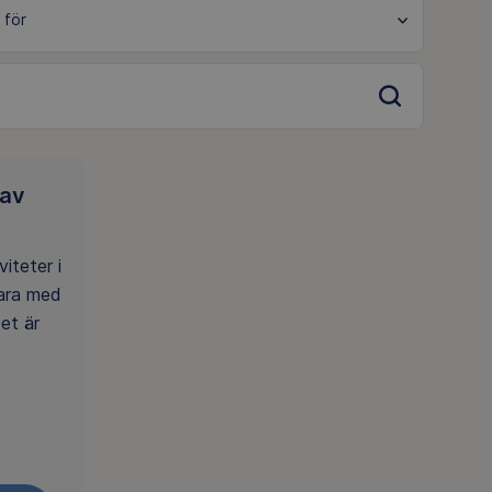
 av
iteter i
ara med
et är