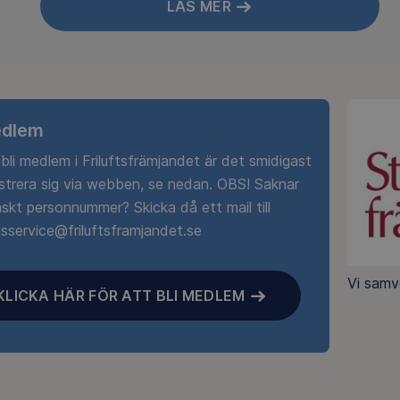
LÄS MER
edlem
 bli medlem i Friluftsfrämjandet är det smidigast
istrera sig via webben, se nedan. OBS! Saknar
skt personnummer? Skicka då ett mail till
service@friluftsframjandet.se
Vi samv
KLICKA HÄR FÖR ATT BLI MEDLEM