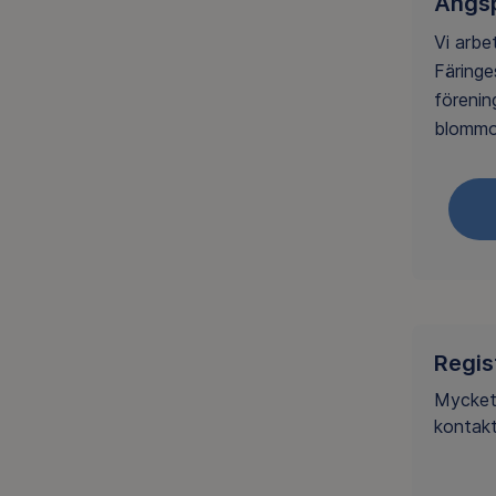
Ängsp
Vi arbe
Färing
förenin
blommor
Regis
Mycket 
kontakt