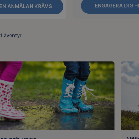
ENGAGERA DIG
GEN ANMÄLAN KRÄVS
1
äventyr