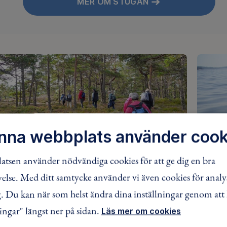
MER OM STUGAN
nna webbplats använder cook
tsen använder nödvändiga cookies för att ge dig en bra
lse. Med ditt samtycke använder vi även cookies för analy
leden & Kuststigen
Pad
 Du kan när som helst ändra dina inställningar genom att 
mans med kommunen ser vi till att
Iblan
ingar" längst ner på sidan.
Läs mer om cookies
ckorna av Bohusleden och Kuststigen i
Frilu
ads kommun är i gott skick, så att vandrare
som l