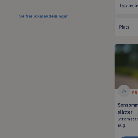
Se fler lokalavdelningar
FR
Sensomma
slåtter
Strömstad
aug