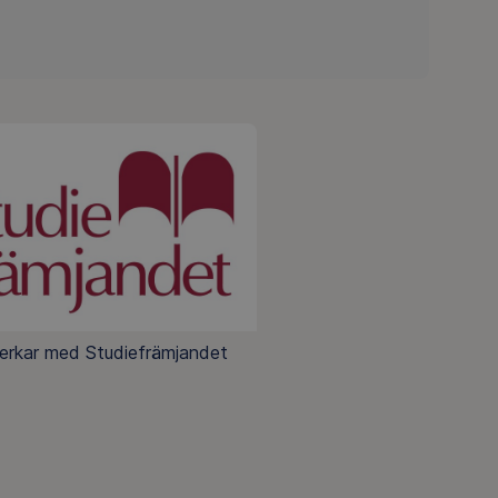
erkar med Studiefrämjandet