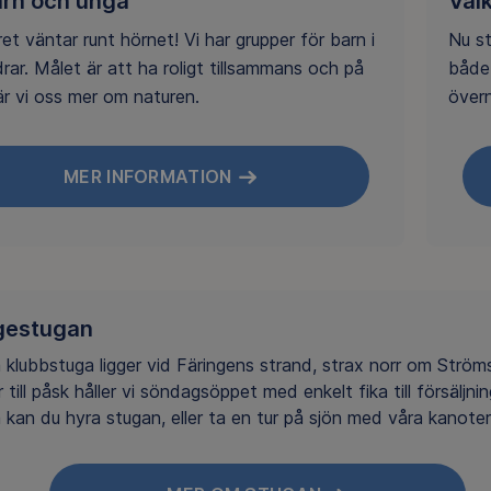
arn och unga
Väl
et väntar runt hörnet! Vi har grupper för barn i
Nu st
ldrar. Målet är att ha roligt tillsammans och på
både
är vi oss mer om naturen.
övern
MER INFORMATION
gestugan
a klubbstuga ligger vid Färingens strand, strax norr om Ström
 till påsk håller vi söndagsöppet med enkelt fika till försäljni
kan du hyra stugan, eller ta en tur på sjön med våra kanoter