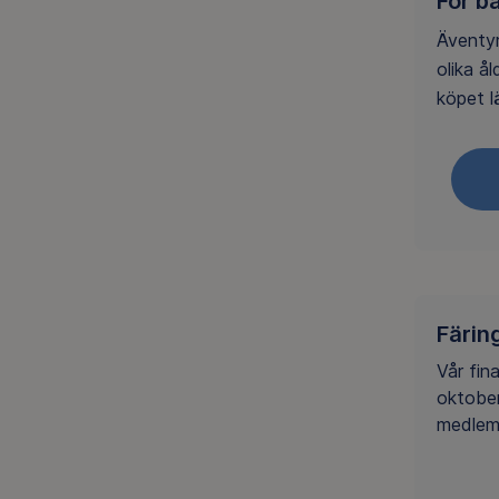
För b
Äventyr
olika å
köpet l
Färin
Vår fin
oktober
medlem 