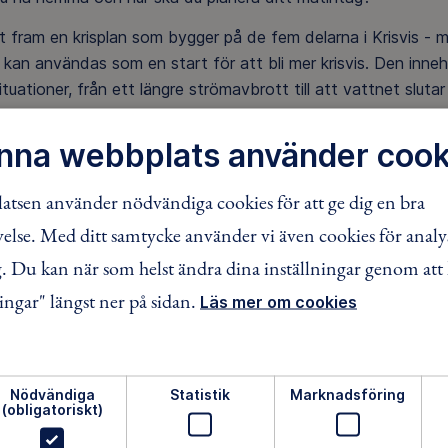
it fram en krisplan som bygger på de fem delarna i Krisvis -
 kan användas som en start för att bli mer krisvis. Den inne
ituationer, från ett längre strömavbrott till att vattnet slutar 
i lugn och ro fylla i krisplanen får du möjlighet att tänka 
nna webbplats använder cook
r komplettera med. Det kan också ge en trygghet i att veta
gifter nedskrivna om internet skulle ligga nere.
tsen använder nödvändiga cookies för att ge dig en bra
änder du krisplanen
lse. Med ditt samtycke använder vi även cookies för analy
 Du kan när som helst ändra dina inställningar genom att 
v ut krisplanen och fyll på med information och tankar, baserat
ingar" längst ner på sidan.
Läs mer om cookies
 krisplanen i din krislåda eller på ett annat lättillgängligt sätt
håg att se över och uppdatera krisplanen om din livssituation 
y familjemedlem.
Nödvändiga
Statistik
Marknadsföring
(obligatoriskt)