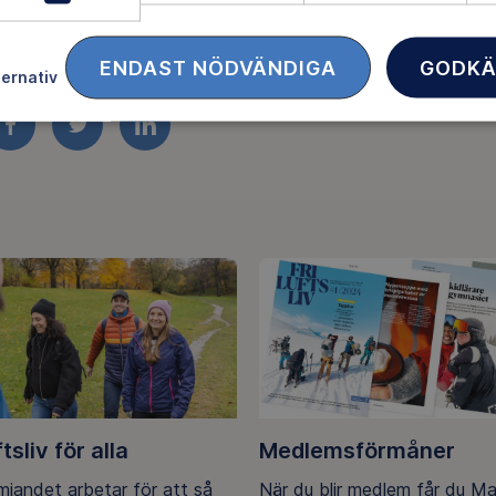
LADDA NER KRISPLA
ENDAST NÖDVÄNDIGA
GODKÄ
ternativ
FACEBOOK
TWITTER
LINKEDIN
ftsliv för alla
Medlemsförmåner
ämjandet arbetar för att så
När du blir medlem får du M