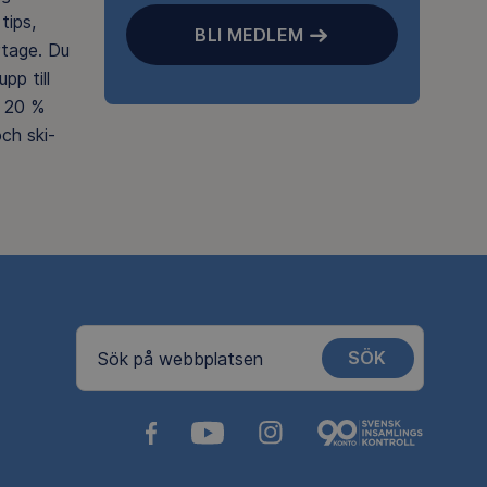
tips,
BLI MEDLEM
rtage. Du
pp till
 20 %
ch ski-
SÖK
Sök på webbplatsen