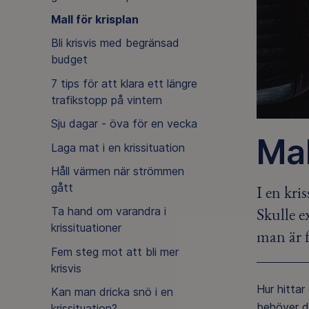
Mall för krisplan
Bli krisvis med begränsad
budget
7 tips för att klara ett längre
trafikstopp på vintern
Sju dagar - öva för en vecka
Mal
Laga mat i en krissituation
Håll värmen när strömmen
gått
I en kri
Skulle e
Ta hand om varandra i
krissituationer
man är f
Fem steg mot att bli mer
krisvis
Hur hittar
Kan man dricka snö i en
behöver d
krissituation?