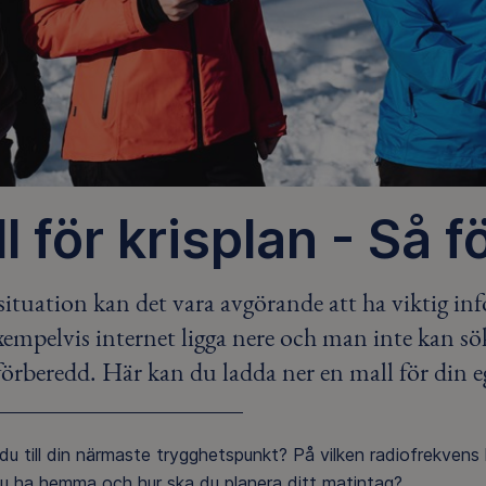
l för krisplan - Så 
ssituation kan det vara avgörande att ha viktig i
xempelvis internet ligga nere och man inte kan sö
örberedd. Här kan du ladda ner en mall för din e
 du till din närmaste trygghetspunkt? På vilken radiofrekvens
u ha hemma och hur ska du planera ditt matintag?