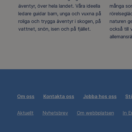
äventyr, över hela landet. Våra ideella
många som
ledare guidar barn, unga och vuxna på
rörelsegl
roliga och trygga äventyr i skogen, på
naturen g
vattnet, snön, isen och på fjället.
också till
allemansrä
Om oss
Kontakta oss
Jobba hos oss
St
Aktuellt
Nyhetsbrev
Om webbplatsen
In E