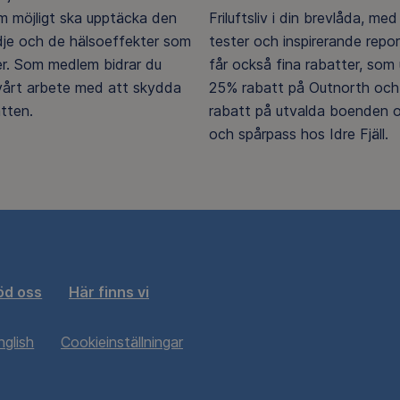
 möjligt ska upptäcka den
Friluftsliv i din brevlåda, med 
ädje och de hälsoeffekter som
tester och inspirerande repo
er. Som medlem bidrar du
får också fina rabatter, som u
 vårt arbete med att skydda
25% rabatt på Outnorth och
tten.
rabatt på utvalda boenden o
och spårpass hos Idre Fjäll.
öd oss
Här finns vi
nglish
Cookieinställningar