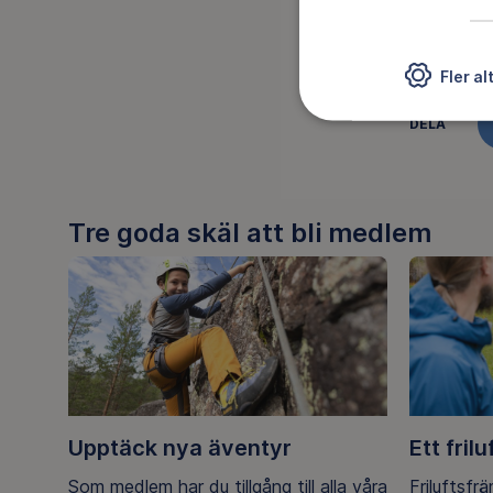
Fler al
DELA
Tre goda skäl att bli medlem
Upptäck nya äventyr
Ett frilu
Som medlem har du tillgång till alla våra
Friluftsfr