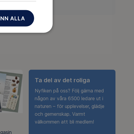
N
NN ALLA
Ta del av det roliga
Nyfiken på oss? Följ gärna med
någon av våra 6500 ledare ut i
naturen – för upplevelser, glädje
och gemenskap. Varmt
välkommen att bli medlem!
agasin