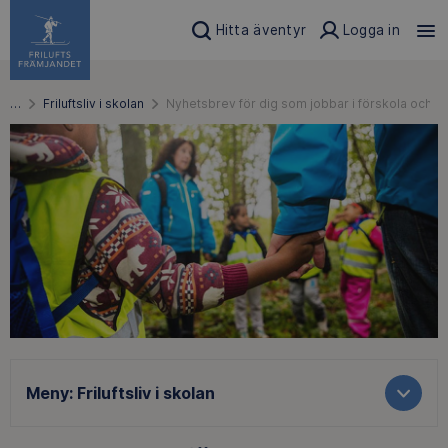
Hitta äventyr
Logga in
…
Friluftsliv i skolan
Nyhetsbrev för dig som jobbar i förskola och s
Meny:
Friluftsliv i skolan