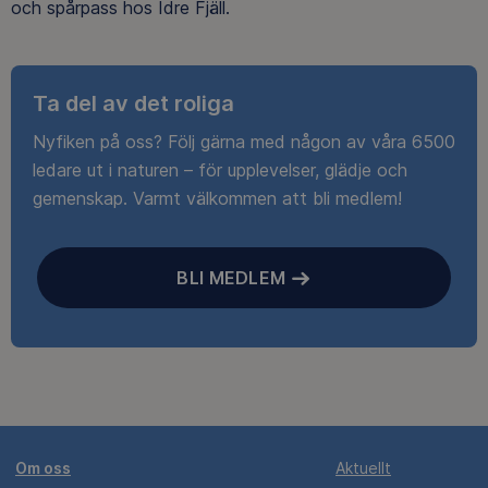
och spårpass hos Idre Fjäll.
Ta del av det roliga
Nyfiken på oss? Följ gärna med någon av våra 6500
ledare ut i naturen – för upplevelser, glädje och
gemenskap. Varmt välkommen att bli medlem!
BLI MEDLEM
Om oss
Aktuellt