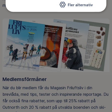
Fler alternativ
med att skydda allemansrätten.
Medlemsförmåner
När du blir medlem får du Magasin Friluftsliv i din
brevlåda, med tips, tester och inspirerande reportage. Du
får också fina rabatter, som upp till 25% rabatt på
Outnorth och 20 % rabatt på utvalda boenden och ski-