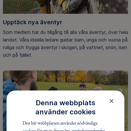
Upptäck nya äventyr
Som medlem har du tillgång till alla våra äventyr, över hela
landet. Våra ideella ledare guidar barn, unga och vuxna på
roliga och trygga äventyr i skogen, på vattnet, snön, isen
och på fjället.
×
Denna webbplats
använder cookies
Den här webbplatsen använder nödvändiga
cookies för att ge dig en bra användarupplevelse.