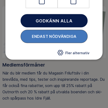
GODKÄNN ALLA
ENDAST NÖDVÄNDIGA
Fler alternativ
Medlemsförmåner
När du blir medlem får du Magasin Friluftsliv i din
brevlåda, med tips, tester och inspirerande reportage. Du
får också fina rabatter, som upp till 25% rabatt på
Outnorth och 20 % rabatt på utvalda boenden och ski-
och spårpass hos Idre Fjäll.