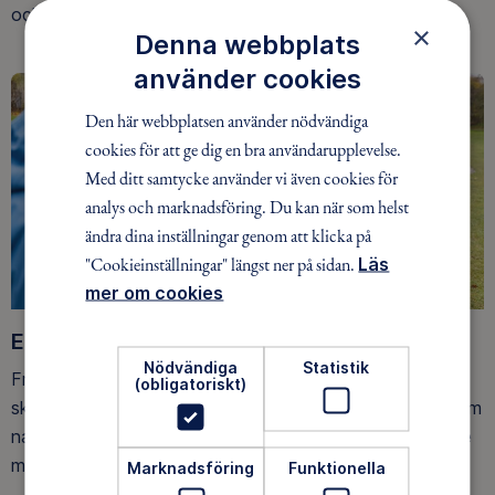
och på fjället.
×
Denna webbplats
använder cookies
Den här webbplatsen använder nödvändiga
cookies för att ge dig en bra användarupplevelse.
Med ditt samtycke använder vi även cookies för
analys och marknadsföring. Du kan när som helst
ändra dina inställningar genom att klicka på
"Cookieinställningar" längst ner på sidan.
Läs
mer om cookies
Ett friluftsliv för alla
Nödvändiga
Statistik
Friluftsfrämjandet arbetar för att så många som möjligt
(obligatoriskt)
ska upptäcka den rörelseglädje och de hälsoeffekter som
naturen ger. Som medlem bidrar du också till vårt arbete
med att skydda allemansrätten.
Marknadsföring
Funktionella