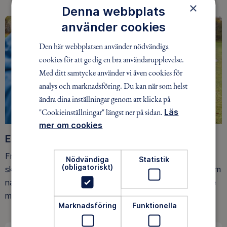
×
Denna webbplats
använder cookies
Den här webbplatsen använder nödvändiga
cookies för att ge dig en bra användarupplevelse.
Med ditt samtycke använder vi även cookies för
analys och marknadsföring. Du kan när som helst
ändra dina inställningar genom att klicka på
"Cookieinställningar" längst ner på sidan.
Läs
mer om cookies
Ett friluftsliv för alla
Friluftsfrämjandet arbetar för att så många som möjligt
Nödvändiga
Statistik
(obligatoriskt)
ska upptäcka den rörelseglädje och de hälsoeffekter som
naturen ger. Som medlem bidrar du också till vårt arbete
med att skydda allemansrätten.
Marknadsföring
Funktionella