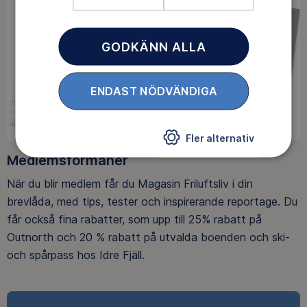
GODKÄNN ALLA
ENDAST NÖDVÄNDIGA
Fler alternativ
Medlemsförmåner
När du blir medlem får du Magasin Friluftsliv i din
brevlåda, med tips, tester och inspirerande reportage. Du
får också fina rabatter, som upp till 25% rabatt på
Outnorth och 20 % rabatt på utvalda boenden och ski-
och spårpass hos Idre Fjäll.