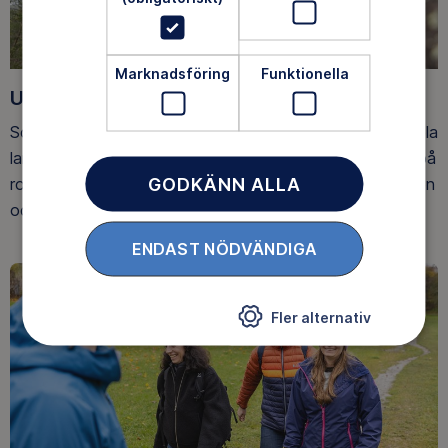
Marknadsföring
Funktionella
Upptäck nya äventyr
Som medlem har du tillgång till alla våra äventyr, över hela
landet. Våra ideella ledare guidar barn, unga och vuxna på
GODKÄNN ALLA
roliga och trygga äventyr i skogen, på vattnet, snön, isen
och på fjället.
ENDAST NÖDVÄNDIGA
Fler alternativ