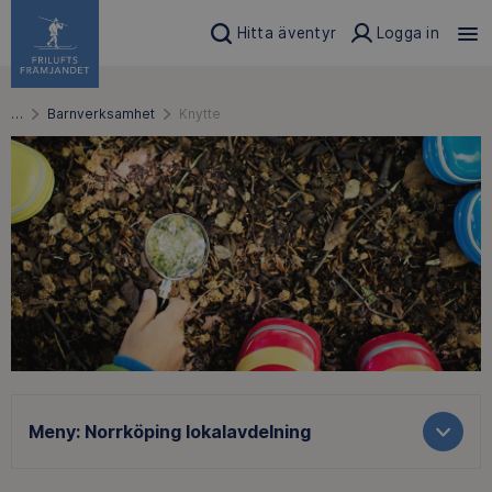
Hitta äventyr
Logga in
…
Barnverksamhet
Knytte
Meny:
Norrköping lokalavdelning