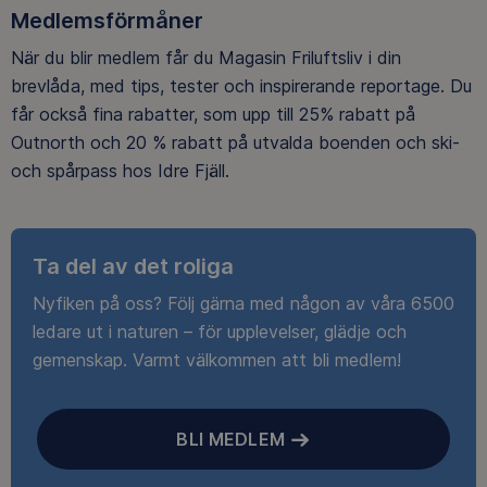
Medlemsförmåner
När du blir medlem får du Magasin Friluftsliv i din
brevlåda, med tips, tester och inspirerande reportage. Du
får också fina rabatter, som upp till 25% rabatt på
Outnorth och 20 % rabatt på utvalda boenden och ski-
och spårpass hos Idre Fjäll.
Ta del av det roliga
Nyfiken på oss? Följ gärna med någon av våra 6500
ledare ut i naturen – för upplevelser, glädje och
gemenskap. Varmt välkommen att bli medlem!
BLI MEDLEM