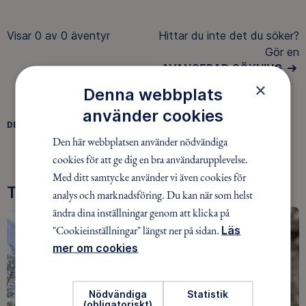
Visar
0 av 0
äventyr
Hittar du inte det du söker?
Gör en
AVANCERAD SÖKNING
×
Denna webbplats
använder cookies
DELA
FACEBOOK
TWITTER
LINKEDIN
Den här webbplatsen använder nödvändiga
cookies för att ge dig en bra användarupplevelse.
Med ditt samtycke använder vi även cookies för
Tre goda skäl att bli medlem
analys och marknadsföring. Du kan när som helst
ändra dina inställningar genom att klicka på
"Cookieinställningar" längst ner på sidan.
Läs
mer om cookies
Nödvändiga
Statistik
(obligatoriskt)