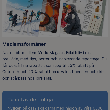
Medlemsförmåner
När du blir medlem får du Magasin Friluftsliv i din
brevlåda, med tips, tester och inspirerande reportage. Du
får också fina rabatter, som upp till 25% rabatt på
Outnorth och 20 % rabatt på utvalda boenden och ski-
och spårpass hos Idre Fjäll.
Ta del av det roliga
Nyfiken på oss? Följ gärna med någon av våra 6500