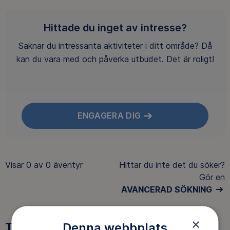
Hittade du inget av intresse?
Saknar du intressanta aktiviteter i ditt område? Då
kan du vara med och påverka utbudet. Det är roligt!
ENGAGERA DIG
Visar
0 av 0
äventyr
Hittar du inte det du söker?
Gör en
AVANCERAD SÖKNING
×
Tre goda skäl att bli medlem
Denna webbplats