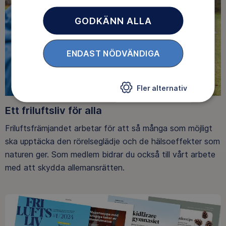
GODKÄNN ALLA
ENDAST NÖDVÄNDIGA
Fler alternativ
Ett friluftsliv för alla
Friluftsfrämjandet arbetar för att så många som möjligt
ska upptäcka den rörelseglädje och de hälsoeffekter som
naturen ger. Som medlem bidrar du också till vårt arbete
med att skydda allemansrätten.