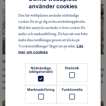
använder cookies
Den här webbplatsen använder nödvändiga
cookies för att ge dig en bra användarupplevelse.
Med ditt samtycke använder vi även cookies för
analys och marknadsföring. Du kan när som helst
ändra dina inställningar genom att klicka på
"Cookieinställningar" längst ner på sidan.
Läs
mer om cookies
Upptäck nya äventyr
Nödvändiga
Statistik
Som medlem har du tillgång till alla våra äventyr, över hela
(obligatoriskt)
landet. Våra ideella ledare guidar barn, unga och vuxna på
roliga och trygga äventyr i skogen, på vattnet, snön, isen
och på fjället.
Marknadsföring
Funktionella