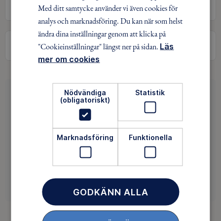
Östergötlands län
Med ditt samtycke använder vi även cookies för
analys och marknadsföring. Du kan när som helst
ändra dina inställningar genom att klicka på
Sök
"Cookieinställningar" längst ner på sidan.
Läs
mer om cookies
Nödvändiga
Statistik
Hittade du inget av intresse?
(obligatoriskt)
Saknar du intressanta aktiviteter i ditt område? Då
kan du vara med och påverka utbudet. Det är roligt!
Marknadsföring
Funktionella
ENGAGERA DIG
GODKÄNN ALLA