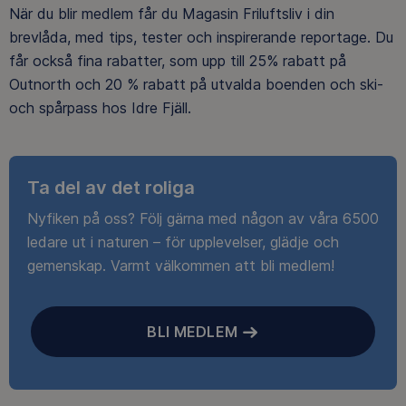
När du blir medlem får du Magasin Friluftsliv i din
brevlåda, med tips, tester och inspirerande reportage. Du
får också fina rabatter, som upp till 25% rabatt på
Outnorth och 20 % rabatt på utvalda boenden och ski-
och spårpass hos Idre Fjäll.
Ta del av det roliga
Nyfiken på oss? Följ gärna med någon av våra 6500
ledare ut i naturen – för upplevelser, glädje och
gemenskap. Varmt välkommen att bli medlem!
BLI MEDLEM