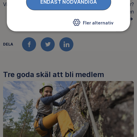
ENDAST NÖDVÄNDIGA
Visar
0 av 0
äventyr
Hittar du inte det du söker?
Gör en
AVANCERAD SÖKNING
Fler alternativ
DELA
FACEBOOK
TWITTER
LINKEDIN
Tre goda skäl att bli medlem