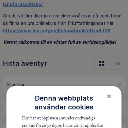
langfardsskrisko/
Om du vill lära dig mera om skridskoåkning på egen hand
så finns en bra onlinekurs från Friluftsfrämjandet här:
https://www.learnify.se/l/show.html#att/p8J26
Varmt välkomna till en vinter full av skridskoglädje!
Hitta äventyr
Skridskor
×
Denna webbplats
använder cookies
Den här webbplatsen använder nödvändiga
cookies för att ge dig en bra användarupplevelse.