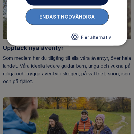
ENDAST NÖDVÄNDIGA
Fler alternativ
Upptäck nya äventyr
Som medlem har du tillgång till alla våra äventyr, över hela
landet. Våra ideella ledare guidar barn, unga och vuxna på
roliga och trygga äventyr i skogen, på vattnet, snön, isen
och på fjället.