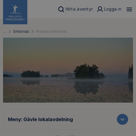
Hitta äventyr
Logga in
…
Smörnäs
Prislista Smörnäs
Meny:
Gävle lokalavdelning