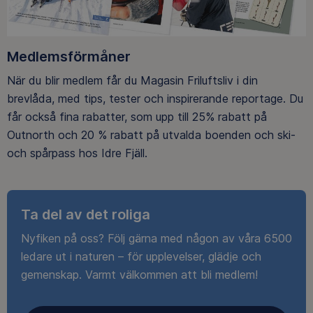
Medlemsförmåner
När du blir medlem får du Magasin Friluftsliv i din
brevlåda, med tips, tester och inspirerande reportage. Du
får också fina rabatter, som upp till 25% rabatt på
Outnorth och 20 % rabatt på utvalda boenden och ski-
och spårpass hos Idre Fjäll.
Ta del av det roliga
Nyfiken på oss? Följ gärna med någon av våra 6500
ledare ut i naturen – för upplevelser, glädje och
gemenskap. Varmt välkommen att bli medlem!