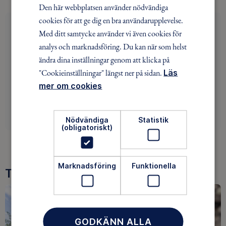
Den här webbplatsen använder nödvändiga
cookies för att ge dig en bra användarupplevelse.
Telefon Smörnäs
Med ditt samtycke använder vi även cookies för
analys och marknadsföring. Du kan när som helst
070-2658651 Telefonen är bara bemannad under
ändra dina inställningar genom att klicka på
sommartid. Övriga tider hänvisar vi till mailkontakt.
"Cookieinställningar" längst ner på sidan.
Läs
mer om cookies
MAIL
Nödvändiga
Statistik
(obligatoriskt)
Marknadsföring
Funktionella
Tre goda skäl att bli medlem
GODKÄNN ALLA