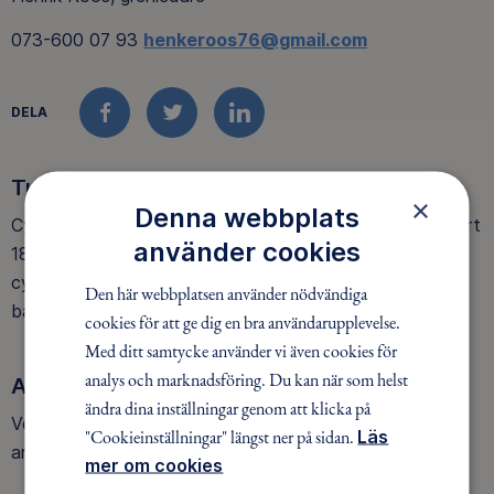
073-600 07 93
henkeroos76@gmail.com
DELA
FACEBOOK
TWITTER
LINKEDIN
Turerna
×
Denna webbplats
Cykling sker på torsdagskvällar. Tid ca 2 timmar och start
använder cookies
18:00. Stigarna skiljer sig mycket åt beroende på var vi
cyklar. Helgturer och övriga turer arrangeras regelbundet
Den här webbplatsen använder nödvändiga
både i närområdet och utsocknes.
cookies för att ge dig en bra användarupplevelse.
Med ditt samtycke använder vi även cookies för
analys och marknadsföring. Du kan när som helst
Anmälan
ändra dina inställningar genom att klicka på
Veckans ordinarie turer kommer upp på hemsidan för
"Cookieinställningar" längst ner på sidan.
Läs
anmälan.
mer om cookies