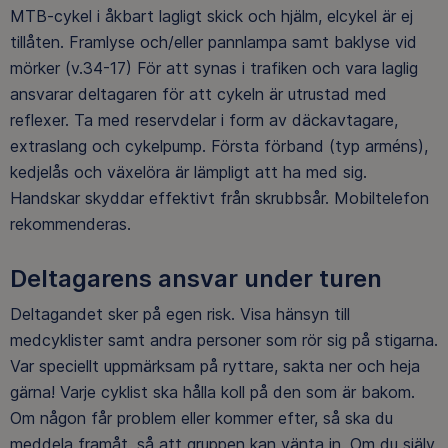
MTB-cykel i åkbart lagligt skick och hjälm, elcykel är ej
tillåten. Framlyse och/eller pannlampa samt baklyse vid
mörker (v.34-17) För att synas i trafiken och vara laglig
ansvarar deltagaren för att cykeln är utrustad med
reflexer. Ta med reservdelar i form av däckavtagare,
extraslang och cykelpump. Första förband (typ arméns),
kedjelås och växelöra är lämpligt att ha med sig.
Handskar skyddar effektivt från skrubbsår. Mobiltelefon
rekommenderas.
Deltagarens ansvar under turen
Deltagandet sker på egen risk. Visa hänsyn till
medcyklister samt andra personer som rör sig på stigarna.
Var speciellt uppmärksam på ryttare, sakta ner och heja
gärna! Varje cyklist ska hålla koll på den som är bakom.
Om någon får problem eller kommer efter, så ska du
meddela framåt, så att gruppen kan vänta in. Om du själv