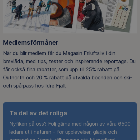
Medlemsförmåner
När du blir medlem får du Magasin Friluftsliv i din
brevlåda, med tips, tester och inspirerande reportage. Du
får också fina rabatter, som upp till 25% rabatt på
Outnorth och 20 % rabatt på utvalda boenden och ski-
och spårpass hos Idre Fjäll.
Ta del av det roliga
Nyfiken på oss? Följ gärna med någon av våra 6500
ledare ut i naturen – för upplevelser, glädje och