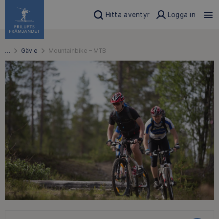
Hitta äventyr
Logga in
…
Gävle
Mountainbike – MTB