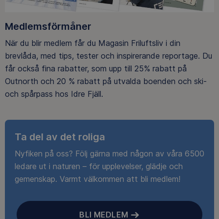
Medlemsförmåner
När du blir medlem får du Magasin Friluftsliv i din
brevlåda, med tips, tester och inspirerande reportage. Du
får också fina rabatter, som upp till 25% rabatt på
Outnorth och 20 % rabatt på utvalda boenden och ski-
och spårpass hos Idre Fjäll.
Ta del av det roliga
Nyfiken på oss? Följ gärna med någon av våra 6500
ledare ut i naturen – för upplevelser, glädje och
gemenskap. Varmt välkommen att bli medlem!
BLI MEDLEM