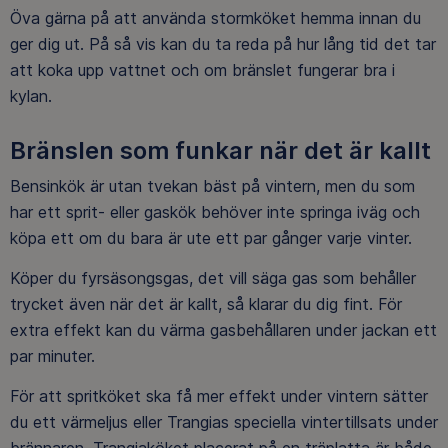
Öva gärna på att använda stormköket hemma innan du
ger dig ut. På så vis kan du ta reda på hur lång tid det tar
att koka upp vattnet och om bränslet fungerar bra i
kylan.
Bränslen som funkar när det är kallt
Bensinkök är utan tvekan bäst på vintern, men du som
har ett sprit- eller gaskök behöver inte springa iväg och
köpa ett om du bara är ute ett par gånger varje vinter.
Köper du fyrsäsongsgas, det vill säga gas som behåller
trycket även när det är kallt, så klarar du dig fint. För
extra effekt kan du värma gasbehållaren under jackan ett
par minuter.
För att spritköket ska få mer effekt under vintern sätter
du ett värmeljus eller Trangias speciella vintertillsats under
brännaren. Trangiaköket placerat på en träplatta är både