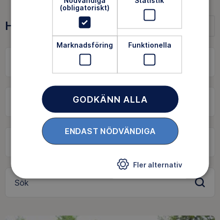
(obligatoriskt)
Hitta äventyr
Marknadsföring
Funktionella
Snö
GODKÄNN ALLA
ENDAST NÖDVÄNDIGA
Fler alternativ
Sök