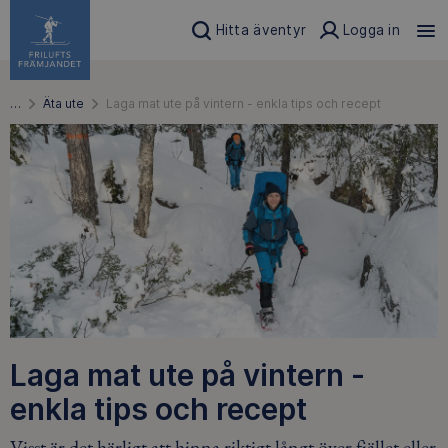
Hitta äventyr
Logga in
…
Äta ute
Laga mat ute på vintern - enkla tips och recept
Laga mat ute på vintern -
enkla tips och recept
Visst är det härligt att hinna riktigt långt över fjället eller