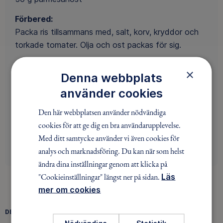
Förbered:
Packa ris tillsammans med, salt, korv, kryddor och
torkade tomater. Olja och ost packas för sig.
Tillaga:
×
Denna webbplats
Koka upp påsens innehåll tillsammans med vattnet,
koka sedan på minsta möjliga effekt (du kan också
använder cookies
blötlägga allt i hett vatten för att förkorta
Den här webbplatsen använder nödvändiga
koktiden). När riset är nästan klart blandar du i
cookies för att ge dig en bra användarupplevelse.
osten och oljan och rör om. Vänta någon minut,
Med ditt samtycke använder vi även cookies för
smaka av med peppar och ät.
analys och marknadsföring. Du kan när som helst
ändra dina inställningar genom att klicka på
"Cookieinställningar" längst ner på sidan.
Läs
mer om cookies
DELA
FACEBOOK
TWITTER
LINKEDIN
Nödvändiga
Statistik