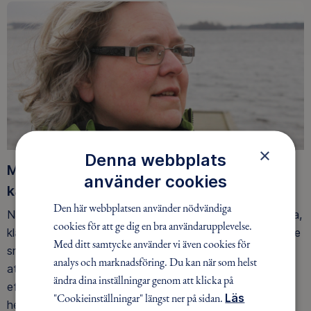
×
Denna webbplats
Möt Kersti som berättar om att vara
använder cookies
kajakledare
Den här webbplatsen använder nödvändiga
När Kersti tar de första paddeltagen ut på Vätterns rena,
cookies för att ge dig en bra användarupplevelse.
klara vatten känner hon en frid inom sig. Allt som tidigare
Med ditt samtycke använder vi även cookies för
snurrat i huvudet försvinner. Hon njuter av siktdjupet, av
analys och marknadsföring. Du kan när som helst
att se tre-fyra meter rakt ned i det blå. Hon håller utkik
ändra dina inställningar genom att klicka på
efter småskrak, tranor och fiskgjusar som brukar göra
"Cookieinställningar" längst ner på sidan.
Läs
henne sällskap ibland.