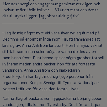
Hennes energi och engagemang smittar verkligen och
lockar ut fler i friluftslivet. – Vi är ett team och det är
där all styrka ligger. Jag jobbar aldrig själv!
–Jag lär mig något nytt vid varje äventyr jag är med på.
Det finns så enormt många inom Friluftsfrämjandet att
lära sig av. Anna Ahlström ler stort. Hon har nyss vaknat i
sitt tält som innan solen började värma doldes av en
tunn hinna frost. Runt henne spelar några grabbar fotboll
i vårleran medan andra packar ihop för att fortsätta
vandringen. Anna Ahlström och hjälpledaren
Fredrik Hjorth har tagit med sig tjugo personer från
organisationen Kompis Sverige till Tyresta Nationalpark.
Natten i tält var för vissa den första i livet.
När nattlägret packats ner i ryggsäckarna börjar gruppen
vandra igen, tillbaka mot Tyresta by. Det bör ta ett par