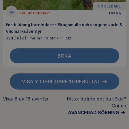
FÖR LEDARE
FRILUFTSEVENT
1695 kr
Fortbildning barnledare - Skogsmulle och skogens värld &
Vildmarksäventyr
Syd / Pågår mellan 10 okt - 11 okt
BOKA
VISA YTTERLIGARE 10 RESULTAT
Visar
8 av 18
äventyr
Hittar du inte det du söker?
Gör en
AVANCERAD SÖKNING