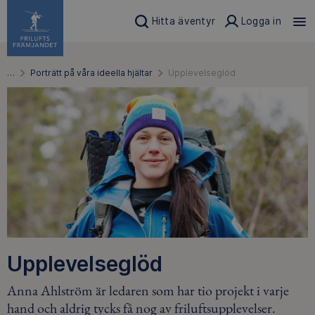
Hitta äventyr
Logga in
…
Porträtt på våra ideella hjältar
Upplevelseglöd
Upplevelseglöd
Anna Ahlström är ledaren som har tio projekt i varje
hand och aldrig tycks få nog av friluftsupplevelser.