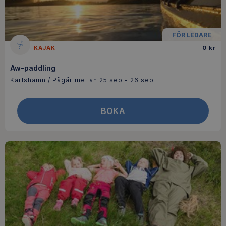
FÖR LEDARE
KAJAK
0 kr
Aw-paddling
Karlshamn / Pågår mellan 25 sep - 26 sep
BOKA