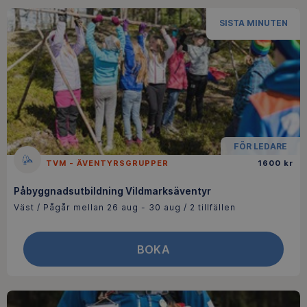
SISTA MINUTEN
FÖR LEDARE
TVM - ÄVENTYRSGRUPPER
1600 kr
Påbyggnadsutbildning Vildmarksäventyr
Väst / Pågår mellan 26 aug - 30 aug / 2 tillfällen
BOKA