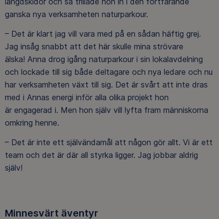
längdskidor och så trillade hon in i den fortfarande
ganska nya verksamheten naturparkour.
– Det är klart jag vill vara med på en sådan häftig grej.
Jag insåg snabbt att det här skulle mina strövare
älska! Anna drog igång naturparkour i sin lokalavdelning
och lockade till sig både deltagare och nya ledare och nu
har verksamheten växt till sig. Det är svårt att inte dras
med i Annas energi inför alla olika projekt hon
är engagerad i. Men hon själv vill lyfta fram människorna
omkring henne.
– Det är inte ett självändamål att någon gör allt. Vi är ett
team och det är där all styrka ligger. Jag jobbar aldrig
själv!
Minnesvärt äventyr