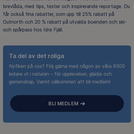
brevlåda, med tips, tester och inspirerande reportage. Du
får också fina rabatter, som upp till 25% rabatt på
Outnorth och 20 % rabatt på utvalda boenden och ski-
och spårpass hos Idre Fjäll.
Ta del av det roliga
Nyfiken på oss? Följ gärna med någon av våra 6500
ledare ut i naturen – för upplevelser, glädje och
gemenskap. Varmt välkommen att bli medlem!
BLI MEDLEM