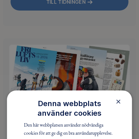
TILL TIDNINGEN
×
Denna webbplats
Annonsera i Friluftsliv?
använder cookies
Den här webbplatsen använder nödvändiga
cookies för att ge dig en bra användarupplevelse.
SE INFORMATION FÖR ANNONSÖRER