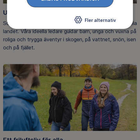
Upptäck nya äventyr
Fler alternativ
Som medlem har du tillgång till alla våra äventyr, över hela
landet. Våra ideella ledare guidar barn, unga och vuxna på
roliga och trygga äventyr i skogen, på vattnet, snön, isen
och på fjället.