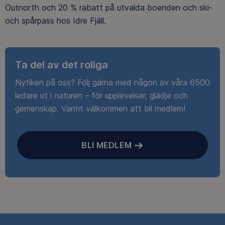
Outnorth och 20 % rabatt på utvalda boenden och ski-
och spårpass hos Idre Fjäll.
Ta del av det roliga
Nyfiken på oss? Följ gärna med någon av våra 6500
ledare ut i naturen – för upplevelser, glädje och
gemenskap. Varmt välkommen att bli medlem!
BLI MEDLEM