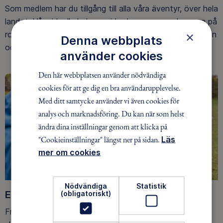
Som medlem har du tillgång till alla våra äventyr, över hela
landet. Våra ideella ledare guidar barn, unga och vuxna på
×
roliga och trygga äventyr i skogen, på vattnet, snön, isen
Denna webbplats
och på fjället.
använder cookies
Den här webbplatsen använder nödvändiga
cookies för att ge dig en bra användarupplevelse.
Med ditt samtycke använder vi även cookies för
analys och marknadsföring. Du kan när som helst
ändra dina inställningar genom att klicka på
"Cookieinställningar" längst ner på sidan.
Läs
mer om cookies
Nödvändiga
Statistik
Ett friluftsliv för alla
(obligatoriskt)
Friluftsfrämjandet arbetar för att så många som möjligt