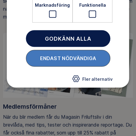
ska upptäcka den rörelseglädje och de hälsoeffekter som
Marknadsföring
Funktionella
naturen ger. Som medlem bidrar du också till vårt arbete
med att skydda allemansrätten.
GODKÄNN ALLA
ENDAST NÖDVÄNDIGA
Fler alternativ
Medlemsförmåner
När du blir medlem får du Magasin Friluftsliv i din
brevlåda, med tips, tester och inspirerande reportage. Du
får också fina rabatter, som upp till 25% rabatt på