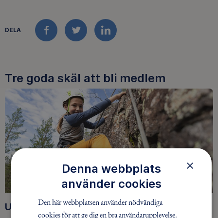
DELA
FACEBOOK
TWITTER
LINKEDIN
Tre goda skäl att bli medlem
×
Denna webbplats
använder cookies
Den här webbplatsen använder nödvändiga
Upptäck nya äventyr
cookies för att ge dig en bra användarupplevelse.