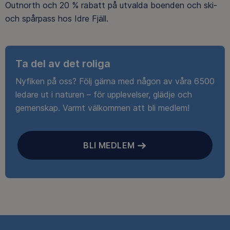
Outnorth och 20 % rabatt på utvalda boenden och ski-
och spårpass hos Idre Fjäll.
Ta del av det roliga
Nyfiken på oss? Följ gärna med någon av våra 6500
ledare ut i naturen – för upplevelser, glädje och
gemenskap. Varmt välkommen att bli medlem!
BLI MEDLEM