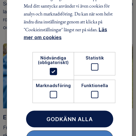
Som medlem har du tillgång till alla våra äventyr, över hela
Med ditt samtycke använder vi även cookies för
landet. Våra ideella ledare guidar barn, unga och vuxna på
analys och marknadsföring. Du kan när som helst
roliga och trygga äventyr i skogen, på vattnet, snön, isen
ändra dina inställningar genom att klicka på
och på fjället.
"Cookieinställningar" längst ner på sidan.
Läs
mer om cookies
Nödvändiga
Statistik
(obligatoriskt)
Marknadsföring
Funktionella
Ett friluftsliv för alla
GODKÄNN ALLA
Friluftsfrämjandet arbetar för att så många som möjligt
ska upptäcka den rörelseglädje och de hälsoeffekter som