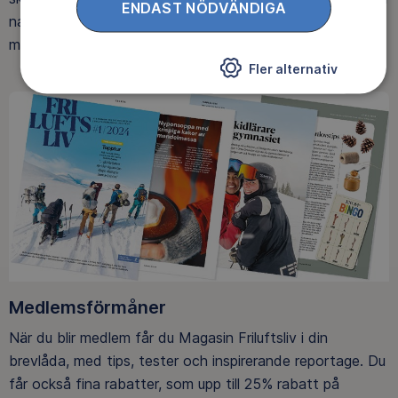
ENDAST NÖDVÄNDIGA
naturen ger. Som medlem bidrar du också till vårt arbete
med att skydda allemansrätten.
Fler alternativ
Medlemsförmåner
När du blir medlem får du Magasin Friluftsliv i din
brevlåda, med tips, tester och inspirerande reportage. Du
får också fina rabatter, som upp till 25% rabatt på