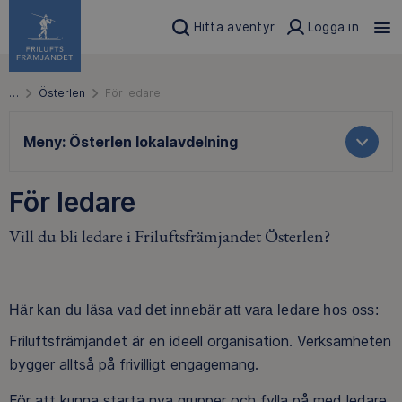
Hitta äventyr
Logga in
…
Österlen
För ledare
Meny:
Österlen lokalavdelning
För ledare
Vill du bli ledare i Friluftsfrämjandet Österlen?
Här kan du läsa vad det innebär att vara ledare hos oss:
Friluftsfrämjandet är en ideell organisation. Verksamheten
bygger alltså på frivilligt engagemang.
För att kunna starta nya grupper och fylla på med ledare