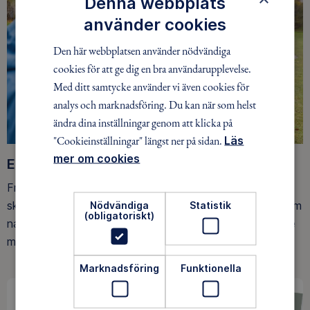
Denna webbplats
använder cookies
Den här webbplatsen använder nödvändiga
cookies för att ge dig en bra användarupplevelse.
Med ditt samtycke använder vi även cookies för
analys och marknadsföring. Du kan när som helst
ändra dina inställningar genom att klicka på
"Cookieinställningar" längst ner på sidan.
Läs
mer om cookies
Ett friluftsliv för alla
Friluftsfrämjandet arbetar för att så många som möjligt
Nödvändiga
Statistik
ska upptäcka den rörelseglädje och de hälsoeffekter som
(obligatoriskt)
naturen ger. Som medlem bidrar du också till vårt arbete
med att skydda allemansrätten.
Marknadsföring
Funktionella