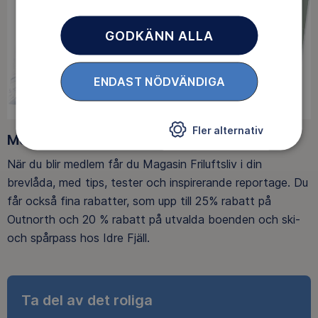
GODKÄNN ALLA
ENDAST NÖDVÄNDIGA
Fler alternativ
Medlemsförmåner
När du blir medlem får du Magasin Friluftsliv i din
brevlåda, med tips, tester och inspirerande reportage. Du
får också fina rabatter, som upp till 25% rabatt på
Outnorth och 20 % rabatt på utvalda boenden och ski-
och spårpass hos Idre Fjäll.
Ta del av det roliga