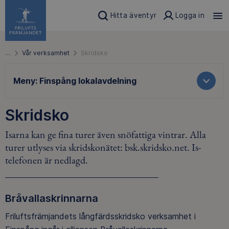
Hitta äventyr
Logga in
…
Vår verksamhet
Skridsko
Meny:
Finspång lokalavdelning
Skridsko
Isarna kan ge fina turer även snöfattiga vintrar. Alla
turer utlyses via skridskonätet: bsk.skridsko.net. Is-
telefonen är nedlagd.
Bråvallaskrinnarna
Friluftsfrämjandets långfärdsskridsko verksamhet i