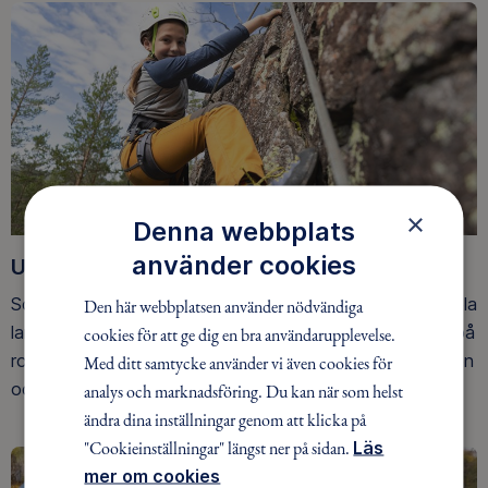
×
Denna webbplats
använder cookies
Upptäck nya äventyr
Som medlem har du tillgång till alla våra äventyr, över hela
Den här webbplatsen använder nödvändiga
landet. Våra ideella ledare guidar barn, unga och vuxna på
cookies för att ge dig en bra användarupplevelse.
roliga och trygga äventyr i skogen, på vattnet, snön, isen
Med ditt samtycke använder vi även cookies för
och på fjället.
analys och marknadsföring. Du kan när som helst
ändra dina inställningar genom att klicka på
"Cookieinställningar" längst ner på sidan.
Läs
mer om cookies