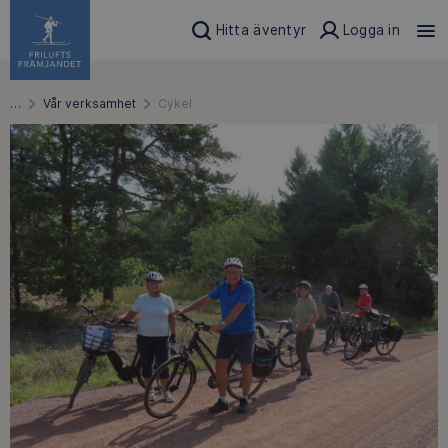
Hitta äventyr
Logga in
…
Vår verksamhet
Cykel