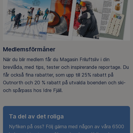
Medlemsförmåner
När du blir medlem får du Magasin Friluftsliv i din
brevlåda, med tips, tester och inspirerande reportage. Du
får också fina rabatter, som upp till 25% rabatt på
Outnorth och 20 % rabatt på utvalda boenden och ski-
och spårpass hos Idre Fjäll.
Ta del av det roliga
Nyfiken på oss? Följ gärna med någon av våra 6500