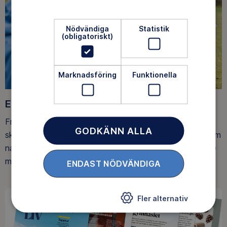
Nödvändiga
Statistik
(obligatoriskt)
Marknadsföring
Funktionella
Ett friluftsliv för alla
Friluftsfrämjandet arbetar för att så många som möjligt
GODKÄNN ALLA
ska upptäcka den rörelseglädje och de hälsoeffekter som
naturen ger. Som medlem bidrar du också till vårt arbete
med att skydda allemansrätten.
ENDAST NÖDVÄNDIGA
Fler alternativ