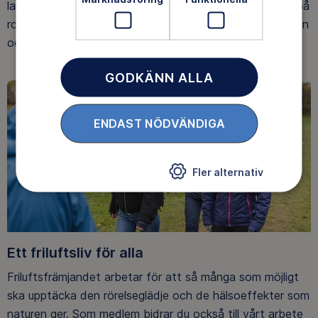
landet. Våra ideella ledare guidar barn, unga och vuxna på
roliga och trygga äventyr i skogen, på vattnet, snön, isen
och på fjället.
GODKÄNN ALLA
ENDAST NÖDVÄNDIGA
Fler alternativ
Ett friluftsliv för alla
Friluftsfrämjandet arbetar för att så många som möjligt
ska upptäcka den rörelseglädje och de hälsoeffekter som
naturen ger. Som medlem bidrar du också till vårt arbete