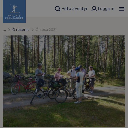
Hitta äventyr
Logga in
…
Ö resorna
Ö-resa 2021