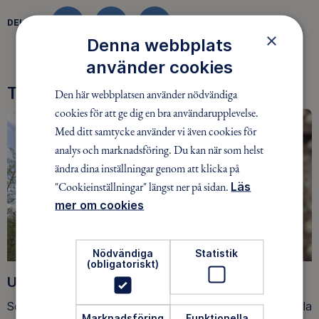
DELA
FACEBOOK
TWITTER
LINKEDIN
×
Denna webbplats
använder cookies
Tre goda skäl att bli medlem
Den här webbplatsen använder nödvändiga
cookies för att ge dig en bra användarupplevelse.
Med ditt samtycke använder vi även cookies för
analys och marknadsföring. Du kan när som helst
ändra dina inställningar genom att klicka på
"Cookieinställningar" längst ner på sidan.
Läs
mer om cookies
Nödvändiga
Statistik
(obligatoriskt)
Upptäck nya äventyr
Som medlem har du tillgång till alla våra äventyr, över hela
Marknadsföring
Funktionella