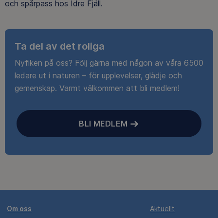
och spårpass hos Idre Fjäll.
Ta del av det roliga
Nyfiken på oss? Följ gärna med någon av våra 6500
ledare ut i naturen – för upplevelser, glädje och
gemenskap. Varmt välkommen att bli medlem!
BLI MEDLEM
Om oss
Aktuellt