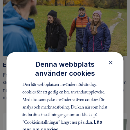
×
Denna webbplats
Ett friluftsliv för alla
använder cookies
Friluftsfrämjandet arbetar för att så många som möjligt
ska upptäcka den rörelseglädje och de hälsoeffekter som
Den här webbplatsen använder nödvändiga
naturen ger. Som medlem bidrar du också till vårt arbete
cookies för att ge dig en bra användarupplevelse.
med att skydda allemansrätten.
Med ditt samtycke använder vi även cookies för
analys och marknadsföring. Du kan när som helst
ändra dina inställningar genom att klicka på
"Cookieinställningar" längst ner på sidan.
Läs
mer om cookies