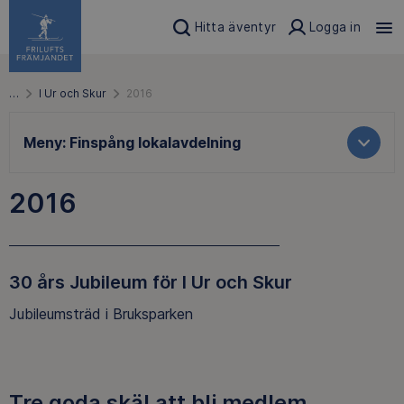
Hitta äventyr
Logga in
…
I Ur och Skur
2016
Meny:
Finspång lokalavdelning
2016
30 års Jubileum för I Ur och Skur
Jubileumsträd i Bruksparken
Tre goda skäl att bli medlem