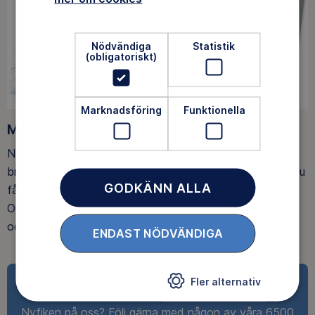
Nödvändiga
Statistik
(obligatoriskt)
Marknadsföring
Funktionella
Medlemsförmåner
När du blir medlem får du Magasin Friluftsliv i din
brevlåda, med tips, tester och inspirerande reportage. Du
GODKÄNN ALLA
får också fina rabatter, som upp till 25% rabatt på
Outnorth och 20 % rabatt på utvalda boenden och ski-
och spårpass hos Idre Fjäll.
ENDAST NÖDVÄNDIGA
Fler alternativ
Ta del av det roliga
Nyfiken på oss? Följ gärna med någon av våra 6500