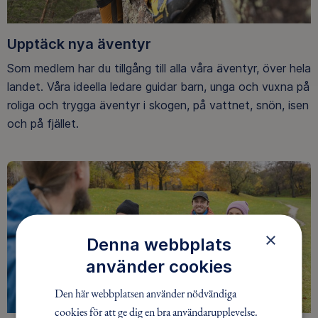
Upptäck nya äventyr
Som medlem har du tillgång till alla våra äventyr, över hela
landet. Våra ideella ledare guidar barn, unga och vuxna på
roliga och trygga äventyr i skogen, på vattnet, snön, isen
och på fjället.
×
Denna webbplats
använder cookies
Den här webbplatsen använder nödvändiga
cookies för att ge dig en bra användarupplevelse.