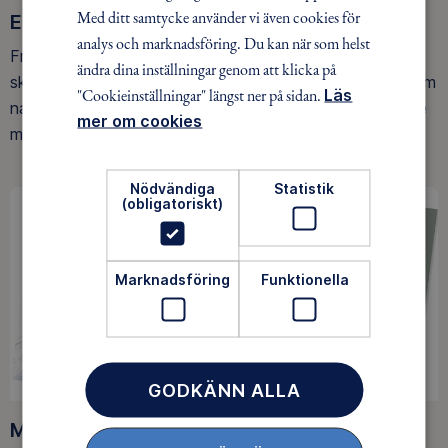
Med ditt samtycke använder vi även cookies för
Ett friluftsliv för alla
analys och marknadsföring. Du kan när som helst
Friluftsfrämjandet arbetar för att så många som möjligt
ändra dina inställningar genom att klicka på
ska upptäcka den rörelseglädje och de hälsoeffekter som
"Cookieinställningar" längst ner på sidan.
Läs
naturen ger. Som medlem bidrar du också till vårt arbete
mer om cookies
med att skydda allemansrätten.
Nödvändiga
Statistik
(obligatoriskt)
Marknadsföring
Funktionella
GODKÄNN ALLA
Medlemsförmåner