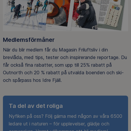
Medlemsförmåner
När du blir medlem får du Magasin Friluftsliv i din
brevlåda, med tips, tester och inspirerande reportage. Du
får också fina rabatter, som upp till 25% rabatt på
Outnorth och 20 % rabatt på utvalda boenden och ski-
och spårpass hos Idre Fjäll.
Ta del av det roliga
Nyfiken på oss? Följ gärna med någon av våra 6500
ledare ut i naturen – för upplevelser, glädje och