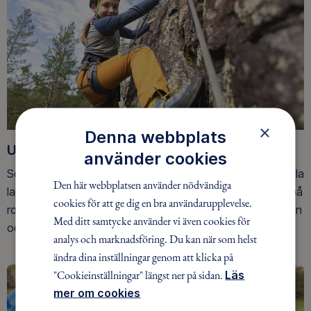
×
Denna webbplats
Upptäck nya äventyr
använder cookies
Som medlem har du tillgång till alla våra äventyr, över hela
Den här webbplatsen använder nödvändiga
landet. Våra ideella ledare guidar barn, unga och vuxna på
cookies för att ge dig en bra användarupplevelse.
roliga och trygga äventyr i skogen, på vattnet, snön, isen
Med ditt samtycke använder vi även cookies för
och på fjället.
analys och marknadsföring. Du kan när som helst
ändra dina inställningar genom att klicka på
"Cookieinställningar" längst ner på sidan.
Läs
mer om cookies