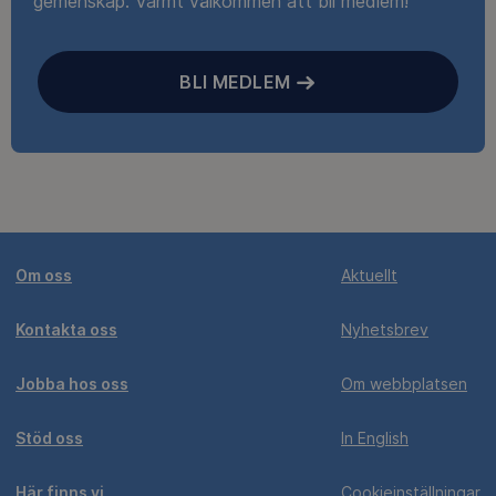
gemenskap. Varmt välkommen att bli medlem!
BLI MEDLEM
Om oss
Aktuellt
Kontakta oss
Nyhetsbrev
Jobba hos oss
Om webbplatsen
Stöd oss
In English
Här finns vi
Cookieinställningar