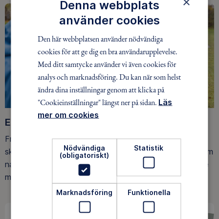
×
Denna webbplats
använder cookies
Den här webbplatsen använder nödvändiga
cookies för att ge dig en bra användarupplevelse.
Med ditt samtycke använder vi även cookies för
analys och marknadsföring. Du kan när som helst
ändra dina inställningar genom att klicka på
"Cookieinställningar" längst ner på sidan.
Läs
mer om cookies
Ett friluftsliv för alla
Friluftsfrämjandet arbetar för att så många som möjligt
Nödvändiga
Statistik
ska upptäcka den rörelseglädje och de hälsoeffekter som
(obligatoriskt)
naturen ger. Som medlem bidrar du också till vårt arbete
med att skydda allemansrätten.
Marknadsföring
Funktionella