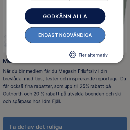
GODKÄNN ALLA
ENDAST NÖDVÄNDIGA
Fler alternativ
Medlemsförmåner
När du blir medlem får du Magasin Friluftsliv i din
brevlåda, med tips, tester och inspirerande reportage. Du
får också fina rabatter, som upp till 25% rabatt på
Outnorth och 20 % rabatt på utvalda boenden och ski-
och spårpass hos Idre Fjäll.
Ta del av det roliga