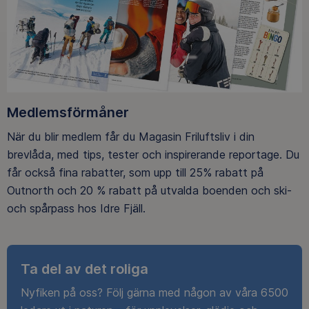
Medlemsförmåner
När du blir medlem får du Magasin Friluftsliv i din
brevlåda, med tips, tester och inspirerande reportage. Du
får också fina rabatter, som upp till 25% rabatt på
Outnorth och 20 % rabatt på utvalda boenden och ski-
och spårpass hos Idre Fjäll.
Ta del av det roliga
Nyfiken på oss? Följ gärna med någon av våra 6500