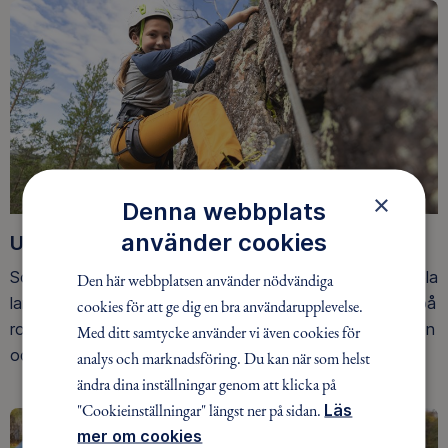
×
Denna webbplats
använder cookies
Upptäck nya äventyr
Som medlem har du tillgång till alla våra äventyr, över hela
Den här webbplatsen använder nödvändiga
landet. Våra ideella ledare guidar barn, unga och vuxna på
cookies för att ge dig en bra användarupplevelse.
roliga och trygga äventyr i skogen, på vattnet, snön, isen
Med ditt samtycke använder vi även cookies för
och på fjället.
analys och marknadsföring. Du kan när som helst
ändra dina inställningar genom att klicka på
"Cookieinställningar" längst ner på sidan.
Läs
mer om cookies