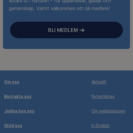
ledare ut i naturen – för upplevelser, glädje och
gemenskap. Varmt välkommen att bli medlem!
BLI MEDLEM
Om oss
Aktuellt
Kontakta oss
Nyhetsbrev
Jobba hos oss
Om webbplatsen
Stöd oss
In English