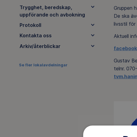
Trygghet, beredskap,
Gruppen ha
uppförande och avbokning
De ska äve
livsstil f
Protokoll
Kontakta oss
Aktuell i
Arkiv/återblickar
facebook
Gustav Be
Se fler lokalavdelningar
telnr. 070
tvm.hani