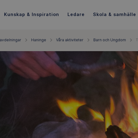
Kunskap & Inspiration
Ledare
Skola & samhälle
avdelningar
Haninge
Våra aktiviteter
Barn och Ungdom