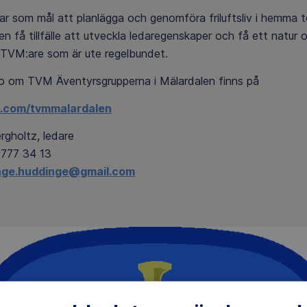
r som mål att planlägga och genomföra friluftsliv i hemma te
n få tillfälle att utveckla ledaregenskaper och få ett natur o
ör TVM:are som är ute regelbundet.
nfo om TVM Äventyrsgrupperna i Mälardalen finns på
.com/tvmmalardalen
rgholtz, ledare
-777 34 13
nge.huddinge@gmail.com