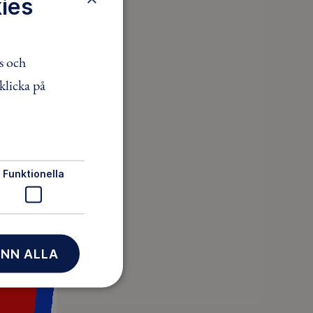
ies
s och
klicka på
Funktionella
NN ALLA