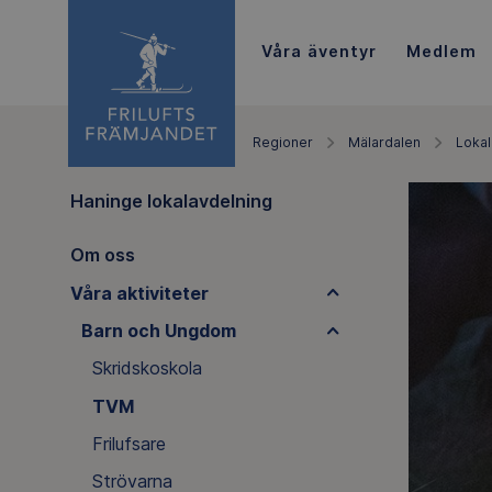
Våra äventyr
Medlem
Regioner
Mälardalen
Lokal
Haninge lokalavdelning
Om oss
Våra aktiviteter
Barn och Ungdom
Skridskoskola
TVM
Frilufsare
Strövarna