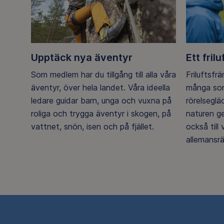
Upptäck nya äventyr
Ett frilu
Som medlem har du tillgång till alla våra
Friluftsfr
äventyr, över hela landet. Våra ideella
många som
ledare guidar barn, unga och vuxna på
rörelsegl
roliga och trygga äventyr i skogen, på
naturen g
vattnet, snön, isen och på fjället.
också till
allemansrä