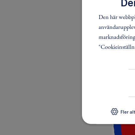
De
Den här webbpla
användaruppleve
marknadsföring.
"Cookieinställn
Fler al