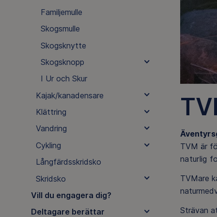
Familjemulle
Skogsmulle
Skogsknytte
Skogsknopp
I Ur och Skur
Kajak/kanadensare
TV
Klättring
Vandring
Ävent
yr
s
Cykling
TVM är fö
naturlig f
Långfärdsskridsko
TVMare kan
Skridsko
naturmedve
Vill du engagera dig?
Strävan a
Deltagare berättar