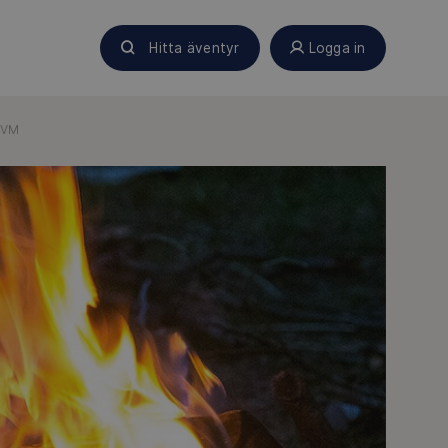
Hitta äventyr
Logga in
TVM