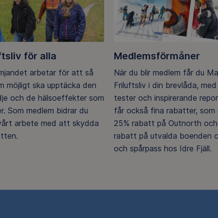
ftsliv för alla
Medlemsförmåner
ämjandet arbetar för att så
När du blir medlem får du M
 möjligt ska upptäcka den
Friluftsliv i din brevlåda, med 
ädje och de hälsoeffekter som
tester och inspirerande repo
er. Som medlem bidrar du
får också fina rabatter, som u
 vårt arbete med att skydda
25% rabatt på Outnorth och
tten.
rabatt på utvalda boenden o
och spårpass hos Idre Fjäll.