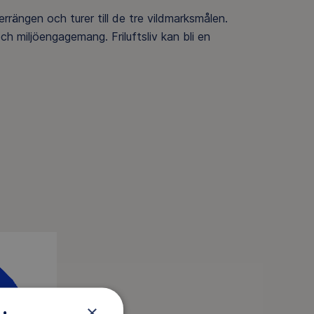
rrängen och turer till de tre vildmarksmålen.
ch miljöengagemang. Friluftsliv kan bli en
×