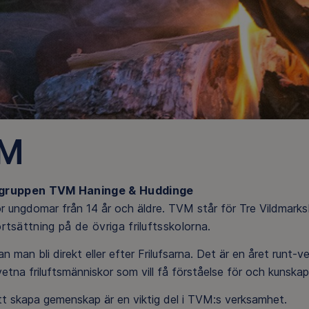
M
gruppen
TVM Haninge & Huddinge
r ungdomar från 14 år och äldre. TVM står för Tre Vildmarks
ortsättning på de övriga friluftsskolor
na.
 man bli direkt eller efter Frilufsarna. Det är en året runt-v
tna friluftsmänniskor som vill få förståelse för och kunska
tt skapa gemenskap är en viktig del i TVM:s verksamhet.