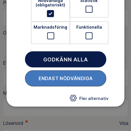
Nödvändiga
Statistik
*
Postnummer
(obligatoriskt)
Marknadsföring
Funktionella
Ort
GODKÄNN ALLA
*
E-postadress
ENDAST NÖDVÄNDIGA
*
Mobilnummer
Fler alternativ
*
Lösenord
Visa