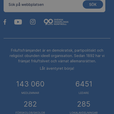
SÖK
Sök på webbplatsen
Friluftsfrämjandet är en demokratisk, partipolitiskt och
religiöst obunden ideell organisation. Sedan 1892 har vi
främjat friluftslivet och värnat allemansrätten.
Låt äventyret börja!
143 060
6451
MEDLEMMAR
LEDARE
282
285
FÖRSKOLOR/SKOLOR
LOKALAVDELNINGAR