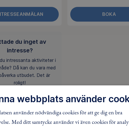
NTRESSEANMÄLAN
BOKA
ttade du inget av
intresse?
du intressanta aktiviteter i
mråde? Då kan du vara med
påverka utbudet. Det är
roligt!
nna webbplats använder cook
tsen använder nödvändiga cookies för att ge dig en bra
ENGAGERA DIG
lse. Med ditt samtycke använder vi även cookies för analy