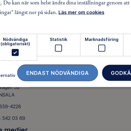
 Du kan när som helst ändra dina inställningar genom att 
ingar" längst ner på sidan.
Läs mer om cookies
 3
äventyr
Nödvändiga
Statistik
Marknadsföring
AKTA OSS
(obligatoriskt)
SEN
kan du alltid kontakta på e-post:
onsala@friluftsfram
till på gården Backen
ENDAST NÖDVÄNDIGA
GODKÄ
ress:
ternativ
vägen 32
ONSALA
 859-4228
3 542 03 69
a medier