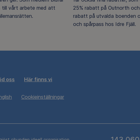
 till vårt arbete med att
25% rabatt på Outnorth och
llemansrätten.
rabatt på utvalda boenden o
och spårpass hos Idre Fjäll.
öd oss
Här finns vi
nglish
Cookieinställningar
143 060
igiöst obunden ideell organisation.