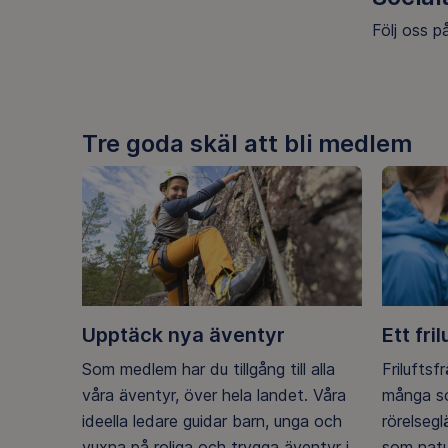
Följ oss 
fa
In
Tre goda skäl att bli medlem
Upptäck nya äventyr
Ett fril
Som medlem har du tillgång till alla
Friluftsf
våra äventyr, över hela landet. Våra
många so
ideella ledare guidar barn, unga och
rörelseg
vuxna på roliga och trygga äventyr i
som natu