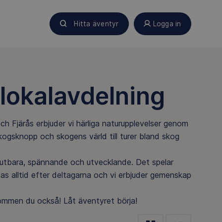
Hitta äventyr
Logga in
lokalavdelning
h Fjärås erbjuder vi härliga naturupplevelser genom
ogsknopp och skogens värld till turer bland skog
 njutbara, spännande och utvecklande. Det spelar
ssas alltid efter deltagarna och vi erbjuder gemenskap
kommen du också! Låt äventyret börja!