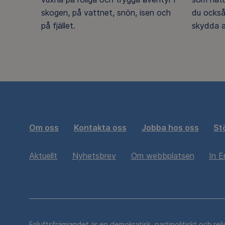
skogen, på vattnet, snön, isen och
du också
på fjället.
skydda a
Om oss
Kontakta oss
Jobba hos oss
St
Aktuellt
Nyhetsbrev
Om webbplatsen
In E
Friluftsfrämjandet är en demokratisk, partipolitiskt och rel