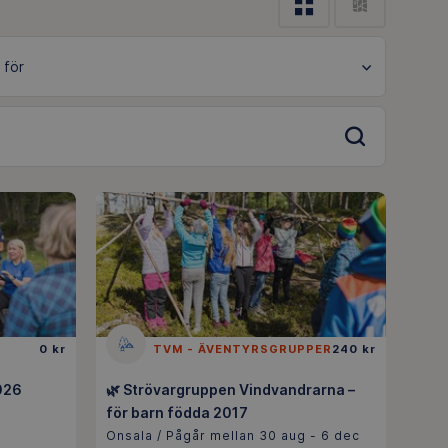
0 kr
TVM - ÄVENTYRSGRUPPER
240 kr
026
🌿 Strövargruppen Vindvandrarna –
för barn födda 2017
Onsala / Pågår mellan 30 aug - 6 dec