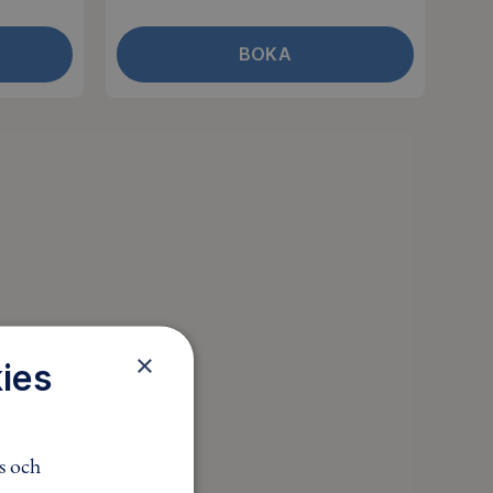
BOKA
×
ies
s och