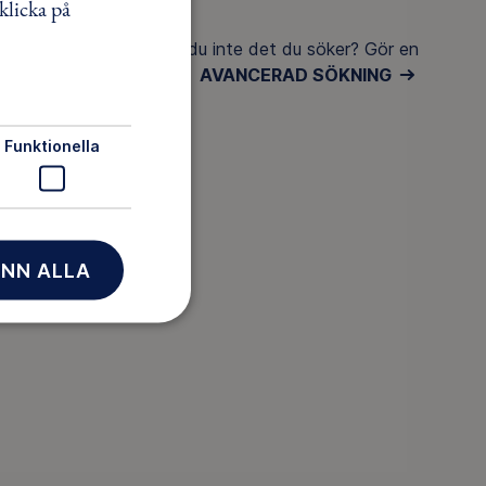
klicka på
Hittar du inte det du söker? Gör en
AVANCERAD SÖKNING
Funktionella
jandet.se
NN ALLA