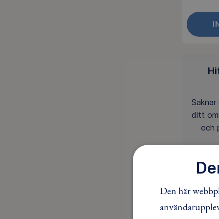
I
Hi
Saknar 
ditt o
och 
De
Den här webbpla
användaruppleve