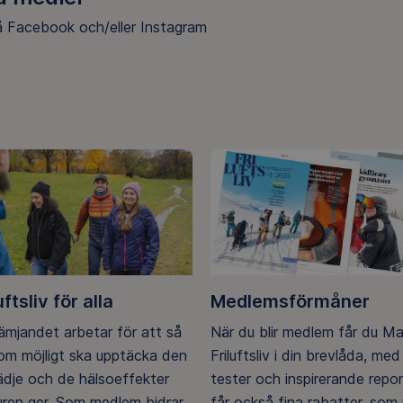
på Facebook och/eller Instagram
cebook
stagram
uftsliv för alla
Medlemsförmåner
rämjandet arbetar för att så
När du blir medlem får du M
m möjligt ska upptäcka den
Friluftsliv i din brevlåda, med 
lädje och de hälsoeffekter
tester och inspirerande repo
ren ger. Som medlem bidrar
får också fina rabatter, som u