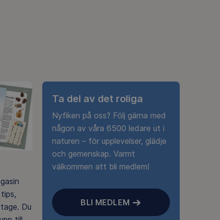
Ta del av det roliga
Nyfiken på oss? Följ gärna med
någon av våra 6500 ledare ut i
naturen – för upplevelser, glädje
och gemenskap. Varmt
välkommen att bli medlem!
agasin
tips,
BLI MEDLEM
rtage. Du
pp till