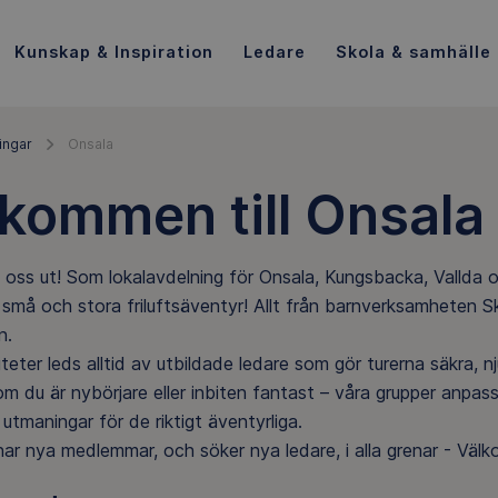
Kunskap & Inspiration
Ledare
Skola & samhälle
ingar
Onsala
kommen till Onsala 
ss ut! Som lokalavdelning för Onsala, Kungsbacka, Vallda oc
må och stora friluftsäventyr! Allt från barnverksamheten Sk
n.
iteter leds alltid av utbildade ledare som gör turerna säkra,
 om du är nybörjare eller inbiten fantast – våra grupper anpa
utmaningar för de riktigt äventyrliga.
ar nya medlemmar, och söker nya ledare, i alla grenar - Väl