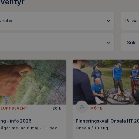
äventyr
Sök
ILUFTSEVENT
20 kr
MÖTE
ng - info 2026
Planeringskväll Onsala HT 2
Pågår mellan 6 maj - 31 dec
Onsala / 13 aug