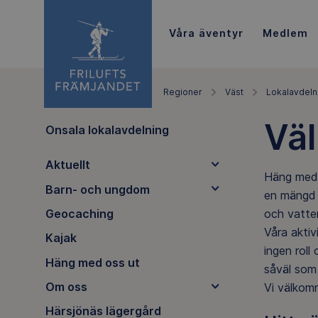
Våra äventyr
Medlem
Regioner
Väst
Lokalavdeln
Väl
Onsala lokalavdelning
Aktuellt
Häng med o
Barn- och ungdom
en mängd s
och vatte
Geocaching
Våra aktiv
Kajak
ingen roll
Häng med oss ut
såväl som 
Om oss
Vi välkomn
Härsjönäs lägergård