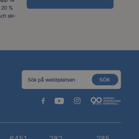
 20 %
ch ski-
SÖK
Sök på webbplatsen
6451
282
285