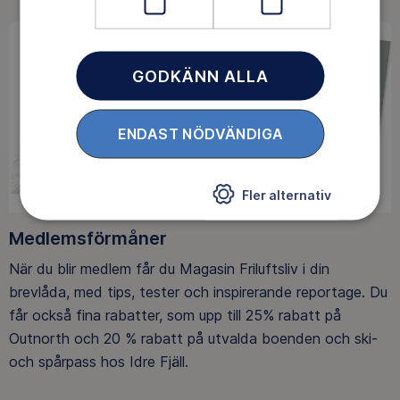
GODKÄNN ALLA
ENDAST NÖDVÄNDIGA
Fler alternativ
Medlemsförmåner
När du blir medlem får du Magasin Friluftsliv i din
brevlåda, med tips, tester och inspirerande reportage. Du
får också fina rabatter, som upp till 25% rabatt på
Outnorth och 20 % rabatt på utvalda boenden och ski-
och spårpass hos Idre Fjäll.