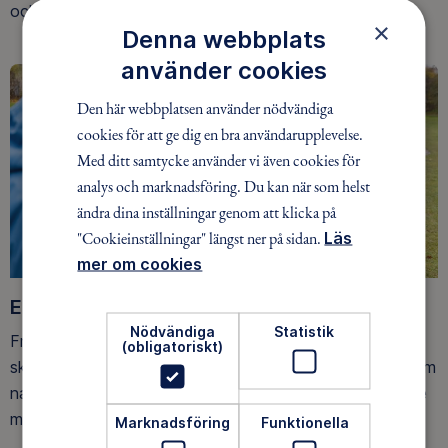
och på fjället.
×
Denna webbplats
använder cookies
Den här webbplatsen använder nödvändiga
cookies för att ge dig en bra användarupplevelse.
Med ditt samtycke använder vi även cookies för
analys och marknadsföring. Du kan när som helst
ändra dina inställningar genom att klicka på
"Cookieinställningar" längst ner på sidan.
Läs
mer om cookies
Ett friluftsliv för alla
Nödvändiga
Statistik
Friluftsfrämjandet arbetar för att så många som möjligt
(obligatoriskt)
ska upptäcka den rörelseglädje och de hälsoeffekter som
naturen ger. Som medlem bidrar du också till vårt arbete
med att skydda allemansrätten.
Marknadsföring
Funktionella