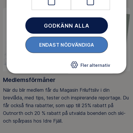
GODKÄNN ALLA
ENDAST NÖDVÄNDIGA
Fler alternativ
Medlemsförmåner
När du blir medlem får du Magasin Friluftsliv i din
brevlåda, med tips, tester och inspirerande reportage. Du
får också fina rabatter, som upp till 25% rabatt på
Outnorth och 20 % rabatt på utvalda boenden och ski-
och spårpass hos Idre Fjäll.