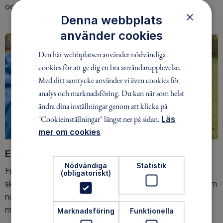
och på fjället.
×
Denna webbplats
använder cookies
Den här webbplatsen använder nödvändiga
cookies för att ge dig en bra användarupplevelse.
Med ditt samtycke använder vi även cookies för
analys och marknadsföring. Du kan när som helst
ändra dina inställningar genom att klicka på
"Cookieinställningar" längst ner på sidan.
Läs
mer om cookies
Ett friluftsliv för alla
Nödvändiga
Statistik
Friluftsfrämjandet arbetar för att så många som möjligt
(obligatoriskt)
ska upptäcka den rörelseglädje och de hälsoeffekter som
naturen ger. Som medlem bidrar du också till vårt arbete
med att skydda allemansrätten.
Marknadsföring
Funktionella