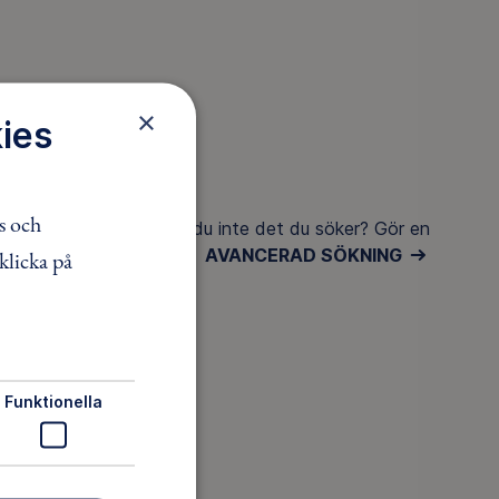
×
ies
s och
Hittar du inte det du söker? Gör en
AVANCERAD SÖKNING
klicka på
Funktionella