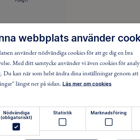
ENGAGERA DIG
nna webbplats använder cook
tsen använder nödvändiga cookies för att ge dig en bra
lse. Med ditt samtycke använder vi även cookies för analy
 0
äventyr
 Du kan när som helst ändra dina inställningar genom att 
ingar" längst ner på sidan.
Läs mer om cookies
kt
jurgalen_nettan@hotmail.com
Nödvändiga
Statistik
Marknadsföring
(obligatoriskt)
-800 91 35
ämjandet Skurup