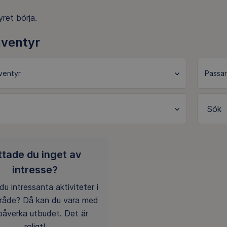
ret börja.
äventyr
Sök
ttade du inget av
intresse?
du intressanta aktiviteter i
mråde? Då kan du vara med
påverka utbudet. Det är
roligt!