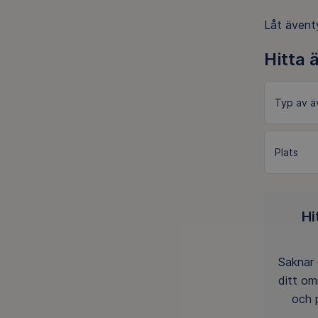
Låt äventy
Hitta 
Hi
Saknar 
ditt o
och 