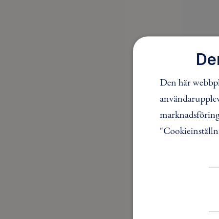
De
Den här webbpla
användaruppleve
Visar
0 av
marknadsföring.
"Cookieinställn
Konta
E-post:
d
Mobil:
076
Adress:
Friluftsfr