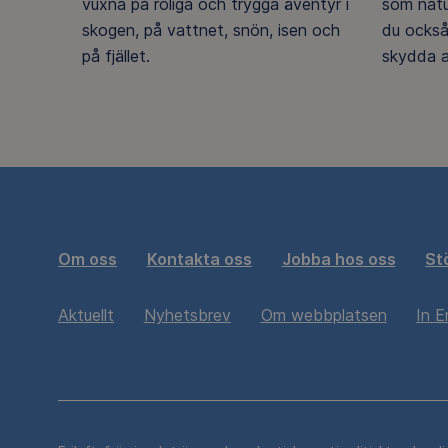
vuxna på roliga och trygga äventyr i
som natu
skogen, på vattnet, snön, isen och
du också
på fjället.
skydda a
Om oss
Kontakta oss
Jobba hos oss
St
Aktuellt
Nyhetsbrev
Om webbplatsen
In E