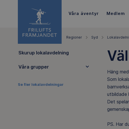
Våra äventyr
Medlem
Regioner
Syd
Lokalavdeln
Väl
Skurup lokalavdelning
Våra grupper
Häng med 
Som lokala
Se fler lokalavdelningar
barnverksa
utbildade 
Det spelar
gemenskap 
PS. Har du