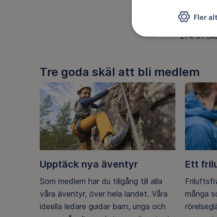
c/o Matti
Fler al
Skurups-S
274 91 Sk
Tre goda skäl att bli medlem
Upptäck nya äventyr
Ett fril
Som medlem har du tillgång till alla
Friluftsf
våra äventyr, över hela landet. Våra
många so
ideella ledare guidar barn, unga och
rörelseg