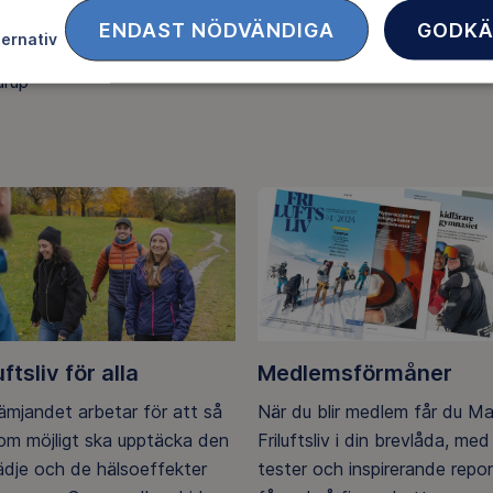
as Bengtsson
ENDAST NÖDVÄNDIGA
GODKÄ
ternativ
kramlan 18
urup
uftsliv för alla
Medlemsförmåner
rämjandet arbetar för att så
När du blir medlem får du M
m möjligt ska upptäcka den
Friluftsliv i din brevlåda, med 
lädje och de hälsoeffekter
tester och inspirerande repo