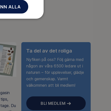
NN ALLA
Ta del av det roliga
Nyfiken på oss? Följ gärna med
någon av våra 6500 ledare ut i
naturen – för upplevelser, glädje
och gemenskap. Varmt
välkommen att bli medlem!
agasin
tips,
BLI MEDLEM
rtage. Du