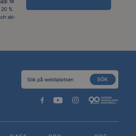
pp till
 20 %
ch ski-
SÖK
Sök på webbplatsen