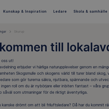
Kunskap & Inspiration
Ledare
Skola & samhälle
ingar
Skurup
kommen till lokala
oss ut!
vdelning erbjuder vi härliga naturupplevelser genom en mängd
mheten Skogsmulle och skogens värld till turer bland skog, vat
ledare som gör turerna säkra, njutbara, spännande och utvec
 ingen roll om du är nybörjare eller inbiten fantast – våra gru
såväl som utmaningar för de riktigt äventyrliga.
 kanske drömt om att bli friluftsledare? Då har du kommit r