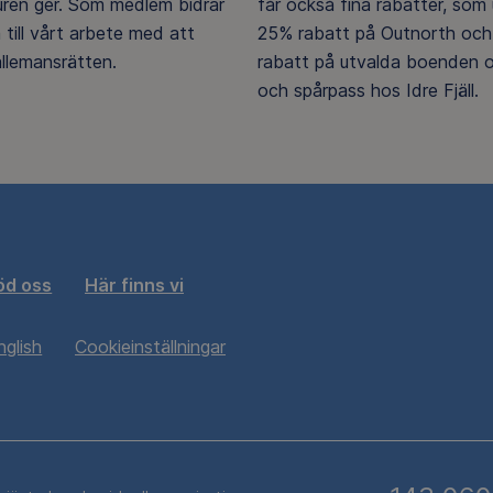
ren ger. Som medlem bidrar
får också fina rabatter, som u
 till vårt arbete med att
25% rabatt på Outnorth och
llemansrätten.
rabatt på utvalda boenden o
och spårpass hos Idre Fjäll.
öd oss
Här finns vi
nglish
Cookieinställningar