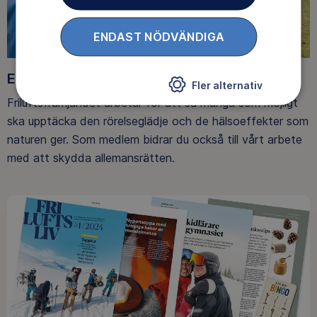
ENDAST NÖDVÄNDIGA
Ett friluftsliv för alla
Fler alternativ
Friluftsfrämjandet arbetar för att så många som möjligt
ska upptäcka den rörelseglädje och de hälsoeffekter som
naturen ger. Som medlem bidrar du också till vårt arbete
med att skydda allemansrätten.