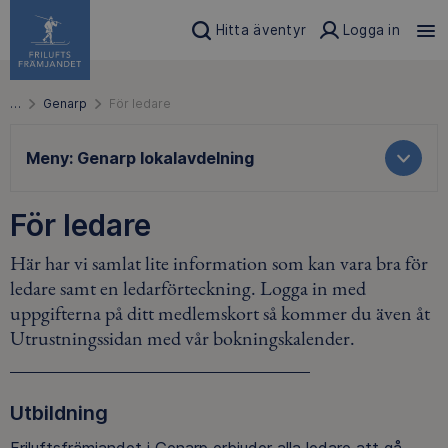
Hitta äventyr
Logga in
…
Genarp
För ledare
Meny:
Genarp lokalavdelning
För ledare
Här har vi samlat lite information som kan vara bra för
ledare samt en ledarförteckning. Logga in med
uppgifterna på ditt medlemskort så kommer du även åt
Utrustningssidan med vår bokningskalender.
Utbildning
Friluftsfrämjandet i Genarp erbjuder alla ledare att gå