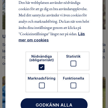
Den här webbplatsen använder nödvändiga
cookies för att ge dig en bra användarupplevelse.
Med ditt samtycke använder vi även cookies för
analys och marknadsföring. Du kan när som helst
ändra dina inställningar genom att klicka på
"Cookieinställningar" längst ner på sidan.
Läs
Upptäck nya äventyr
mer om cookies
Som medlem har du tillgång till alla våra äventyr, över hela
landet. Våra ideella ledare guidar barn, unga och vuxna på
Nödvändiga
Statistik
roliga och trygga äventyr i skogen, på vattnet, snön, isen
(obligatoriskt)
och på fjället.
Marknadsföring
Funktionella
GODKÄNN ALLA