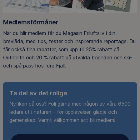
Medlemsförmåner
När du blir medlem får du Magasin Friluftsliv i din
brevlåda, med tips, tester och inspirerande reportage. Du
får också fina rabatter, som upp till 25% rabatt på
Outnorth och 20 % rabatt på utvalda boenden och ski-
och spårpass hos Idre Fjäll.
Ta del av det roliga
Nyfiken på oss? Följ gärna med någon av våra 6500
ledare ut i naturen – för upplevelser, glädje och
gemenskap. Varmt välkommen att bli medlem!