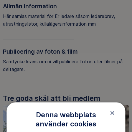
Allmän information
Här samlas material för Er ledare såsom ledarebrev,
utrustningslistor, kullalägersinformation mm
Publicering av foton & film
Samtycke krävs om ni vill publicera foton eller filmer på
deltagare.
Tre goda skäl att bli medlem
×
Denna webbplats
använder cookies