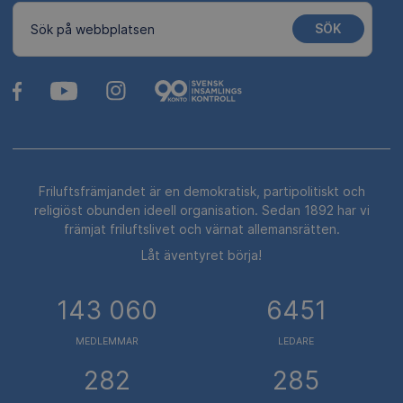
SÖK
Sök på webbplatsen
Friluftsfrämjandet är en demokratisk, partipolitiskt och
religiöst obunden ideell organisation. Sedan 1892 har vi
främjat friluftslivet och värnat allemansrätten.
Låt äventyret börja!
143 060
6451
MEDLEMMAR
LEDARE
282
285