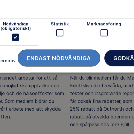
Nödvändiga
Statistik
Marknadsföring
(obligatoriskt)
ENDAST NÖDVÄNDIGA
GODKÄ
ternativ
ftsliv för alla
Medlemsförmåner
ämjandet arbetar för att så
När du blir medlem får du M
 möjligt ska upptäcka den
Friluftsliv i din brevlåda, med 
ädje och de hälsoeffekter som
tester och inspirerande repo
er. Som medlem bidrar du
får också fina rabatter, som u
 vårt arbete med att skydda
25% rabatt på Outnorth och
tten.
rabatt på utvalda boenden o
och spårpass hos Idre Fjäll.