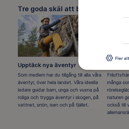
Tre goda skäl att bli medlem
Fler al
Upptäck nya äventyr
Ett frilu
Som medlem har du tillgång till alla våra
Friluftsfr
äventyr, över hela landet. Våra ideella
många som
ledare guidar barn, unga och vuxna på
rörelsegl
roliga och trygga äventyr i skogen, på
naturen g
vattnet, snön, isen och på fjället.
också till
allemansrä