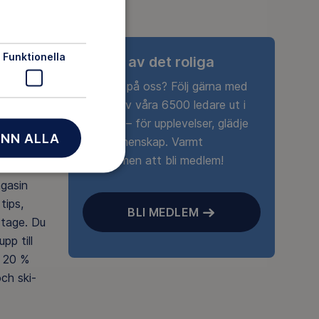
Funktionella
Ta del av det roliga
Nyfiken på oss? Följ gärna med
någon av våra 6500 ledare ut i
naturen – för upplevelser, glädje
NN ALLA
och gemenskap. Varmt
välkommen att bli medlem!
agasin
tips,
BLI MEDLEM
rtage. Du
pp till
 20 %
ch ski-