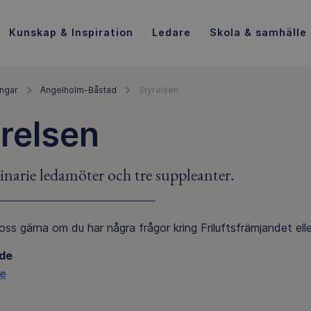
Kunskap & Inspiration
Ledare
Skola & samhälle
ingar
Ängelholm-Båstad
Styrelsen
relsen
narie ledamöter och tre suppleanter.
ss gärna om du har några frågor kring Friluftsfrämjandet elle
de
oe