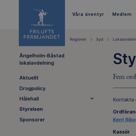
Våra äventyr
Medlem
Regioner
Syd
Lokalavdeln
Sty
Ängelholm-Båstad
lokalavdelning
Fem ordi
Aktuellt
Drogpolicy
Hålehall
Kontakta o
Styrelsen
Ordföran
Kent Rib
Sponsorer
Kassör