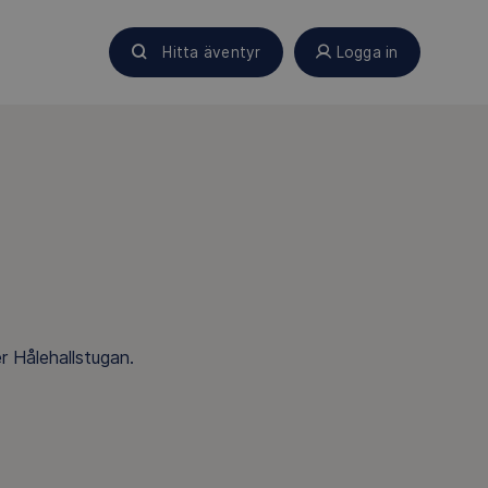
Hitta äventyr
Logga in
r Hålehallstugan.