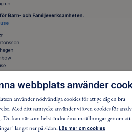
ngren
för Barn- och Familjeverksamheten.
uuse
er
ntonsson
rhagen
ambow
use
ter
nna webbplats använder cook
e
Stormoen
tsen använder nödvändiga cookies för att ge dig en bra
lse. Med ditt samtycke använder vi även cookies för analy
FACEBOOK
TWITTER
LINKEDIN
 Du kan när som helst ändra dina inställningar genom att 
ingar" längst ner på sidan.
Läs mer om cookies