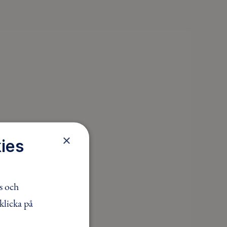
×
ies
s och
klicka på