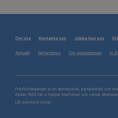
Om oss
Kontakta oss
Jobba hos oss
St
Aktuellt
Nyhetsbrev
Om webbplatsen
In E
Friluftsfrämjandet är en demokratisk, partipolitiskt och rel
Sedan 1892 har vi främjat friluftslivet och värnat allemans
Låt äventyret börja!