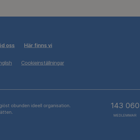
öd oss
Här finns vi
nglish
Cookieinställningar
143 060
igiöst obunden ideell organisation.
rätten.
MEDLEMMAR