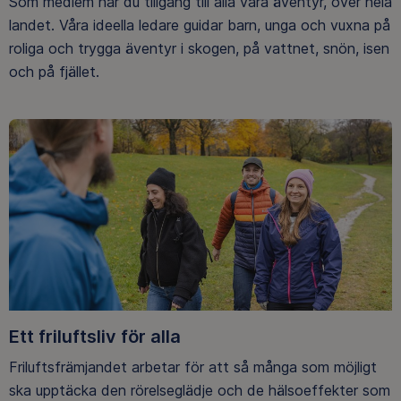
Som medlem har du tillgång till alla våra äventyr, över hela
landet. Våra ideella ledare guidar barn, unga och vuxna på
roliga och trygga äventyr i skogen, på vattnet, snön, isen
och på fjället.
Ett friluftsliv för alla
Friluftsfrämjandet arbetar för att så många som möjligt
ska upptäcka den rörelseglädje och de hälsoeffekter som