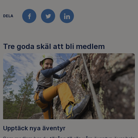
DELA
FACEBOOK
TWITTER
LINKEDIN
Tre goda skäl att bli medlem
Upptäck nya äventyr