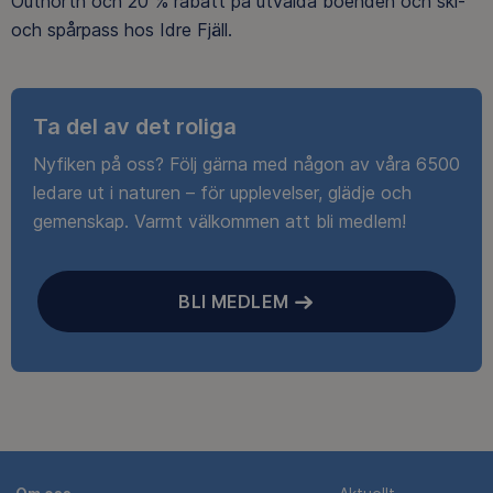
Outnorth och 20 % rabatt på utvalda boenden och ski-
och spårpass hos Idre Fjäll.
Ta del av det roliga
Nyfiken på oss? Följ gärna med någon av våra 6500
ledare ut i naturen – för upplevelser, glädje och
gemenskap. Varmt välkommen att bli medlem!
BLI MEDLEM