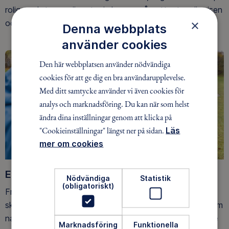
roliga och trygga äventyr i skogen, på vattnet, snön, isen
×
och på fjället.
Denna webbplats
använder cookies
Den här webbplatsen använder nödvändiga
cookies för att ge dig en bra användarupplevelse.
Med ditt samtycke använder vi även cookies för
analys och marknadsföring. Du kan när som helst
ändra dina inställningar genom att klicka på
"Cookieinställningar" längst ner på sidan.
Läs
mer om cookies
Ett friluftsliv för alla
Nödvändiga
Statistik
(obligatoriskt)
Friluftsfrämjandet arbetar för att så många som möjligt
ska upptäcka den rörelseglädje och de hälsoeffekter som
naturen ger. Som medlem bidrar du också till vårt arbete
Marknadsföring
Funktionella