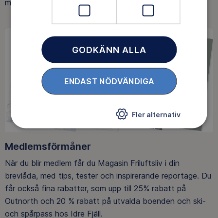
med att skydda allemansrätten.
GODKÄNN ALLA
ENDAST NÖDVÄNDIGA
Fler alternativ
Medlemsförmåner
När du blir medlem får du Magasin Friluftsliv i din
brevlåda, med tips, tester och inspirerande reportage. Du
får också fina rabatter, som upp till 25% rabatt på
Outnorth och 20 % rabatt på utvalda boenden och ski-
och spårpass hos Idre Fjäll.