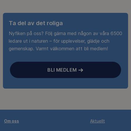
Ta del av det roliga
Nyfiken på oss? Följ gärna med någon av våra 6500
ledare ut i naturen – för upplevelser, glädje och
gemenskap. Varmt välkommen att bli medlem!
BLI MEDLEM
Om oss
Aktuellt