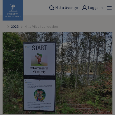
Hitta äventyr
Logga in
…
2023
Hitta Vilse i Lunddalen