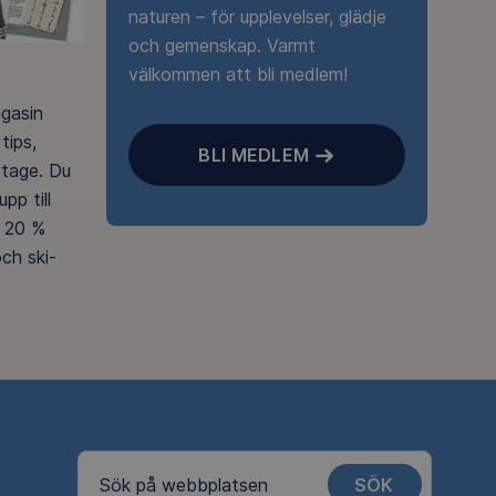
naturen – för upplevelser, glädje
och gemenskap. Varmt
välkommen att bli medlem!
agasin
tips,
BLI MEDLEM
rtage. Du
pp till
 20 %
ch ski-
SÖK
Sök på webbplatsen