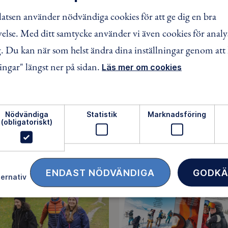
tsen använder nödvändiga cookies för att ge dig en bra
om återbetalas 90% av avgiften förutom eventuella fasta ko
lse. Med ditt samtycke använder vi även cookies för analy
inavgift). Detta under förutsättning att ansvarig ledare in
äkarintyg visas till ansvarig ledare.
 Du kan när som helst ändra dina inställningar genom att 
ingar" längst ner på sidan.
Läs mer om cookies
Nödvändiga
Statistik
Marknadsföring
FACEBOOK
TWITTER
LINKEDIN
(obligatoriskt)
ENDAST NÖDVÄNDIGA
GODKÄ
ternativ