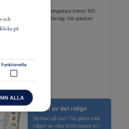
stnader som ej är avbokningsbara (minst 100
s och
formerats om sjukdomen i förväg. Vid sjukdom
klicka på
Funktionella
NN ALLA
Ta del av det roliga
Nyfiken på oss? Följ gärna med
någon av våra 6500 ledare ut i