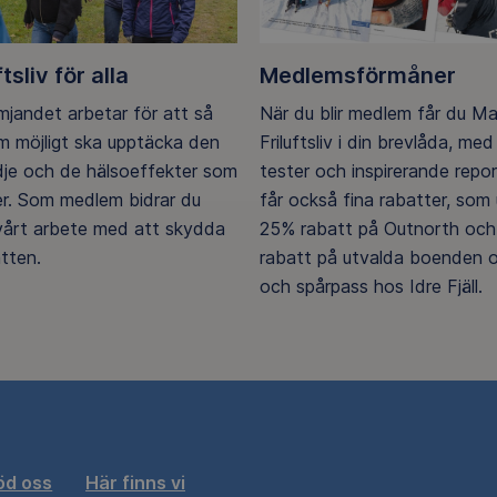
ftsliv för alla
Medlemsförmåner
ämjandet arbetar för att så
När du blir medlem får du M
 möjligt ska upptäcka den
Friluftsliv i din brevlåda, med 
ädje och de hälsoeffekter som
tester och inspirerande repo
er. Som medlem bidrar du
får också fina rabatter, som u
 vårt arbete med att skydda
25% rabatt på Outnorth och
tten.
rabatt på utvalda boenden o
och spårpass hos Idre Fjäll.
öd oss
Här finns vi