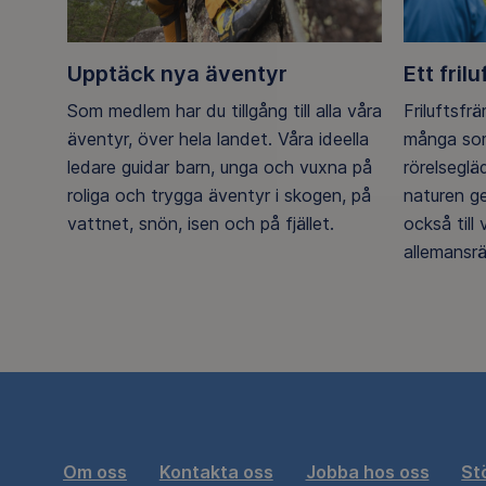
Upptäck nya äventyr
Ett frilu
Som medlem har du tillgång till alla våra
Friluftsfr
äventyr, över hela landet. Våra ideella
många som
ledare guidar barn, unga och vuxna på
rörelsegl
roliga och trygga äventyr i skogen, på
naturen g
vattnet, snön, isen och på fjället.
också till
allemansrä
Om oss
Kontakta oss
Jobba hos oss
St