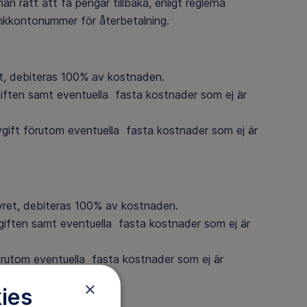
n rätt att få pengar tillbaka, enligt reglerna
nkkontonummer för återbetalning.
et, debiteras 100% av kostnaden.
iften samt eventuella fasta kostnader som ej är
gift förutom eventuella fasta kostnader som ej är
yret, debiteras 100% av kostnaden.
iften samt eventuella fasta kostnader som ej är
örutom eventuella fasta kostnader som ej är
×
ies