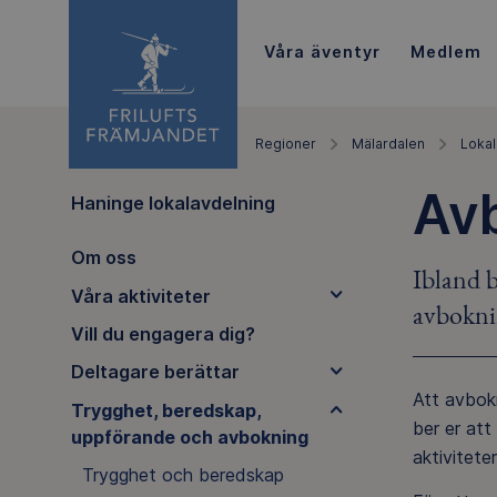
Våra äventyr
Medlem
Regioner
Mälardalen
Lokal
Av
Haninge lokalavdelning
Om oss
Ibland b
Våra aktiviteter
avbokni
Vill du engagera dig?
Deltagare berättar
Att avbokn
Trygghet, beredskap,
ber er att
uppförande och avbokning
aktivitete
Trygghet och beredskap