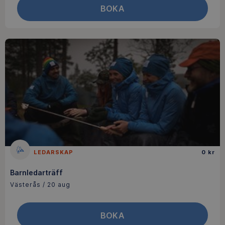
BOKA
LEDARSKAP
0 kr
Barnledarträff
Västerås / 20 aug
BOKA