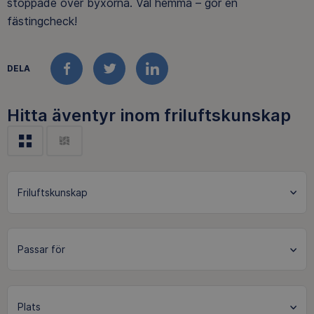
stoppade över byxorna. Väl hemma – gör en
fästingcheck!
DELA
FACEBOOK
TWITTER
LINKEDIN
Hitta äventyr inom friluftskunskap
Friluftskunskap