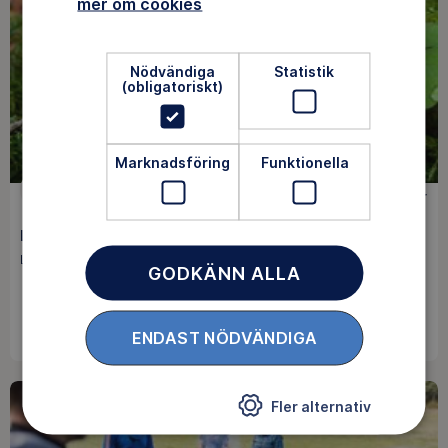
mer om cookies
Nödvändiga
Statistik
(obligatoriskt)
Marknadsföring
Funktionella
LEDARSKAP
0 kr
Ledarträff 29 augusti
Linköping / 29 aug
GODKÄNN ALLA
BOKA
ENDAST NÖDVÄNDIGA
Fler alternativ