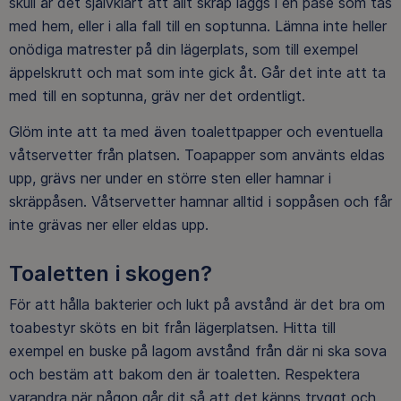
skull är det självklart att allt skräp läggs i en påse som tas
med hem, eller i alla fall till en soptunna. Lämna inte heller
onödiga matrester på din lägerplats, som till exempel
äppelskrutt och mat som inte gick åt. Går det inte att ta
med till en soptunna, gräv ner det ordentligt.
Glöm inte att ta med även toalettpapper och eventuella
våtservetter från platsen. Toapapper som använts eldas
upp, grävs ner under en större sten eller hamnar i
skräppåsen. Våtservetter hamnar alltid i soppåsen och får
inte grävas ner eller eldas upp.
Toaletten i skogen?
För att hålla bakterier och lukt på avstånd är det bra om
toabestyr sköts en bit från lägerplatsen. Hitta till
exempel en buske på lagom avstånd från där ni ska sova
och bestäm att bakom den är toaletten. Respektera
varandra när någon går dit så att det känns tryggt och