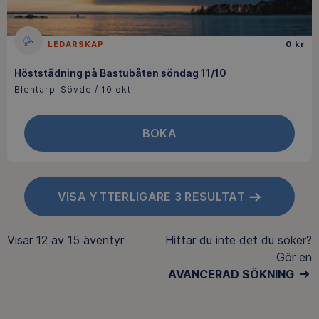
LEDARSKAP
0 kr
Höststädning på Bastubåten söndag 11/10
Blentarp-Sövde / 10 okt
BOKA
VISA YTTERLIGARE 3 RESULTAT
Visar
12 av 15
äventyr
Hittar du inte det du söker?
Gör en
AVANCERAD SÖKNING