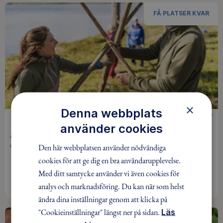
FÅ PLATSER KVAR
×
Denna webbplats
ALLEMANSRÄTT
250 kr
använder cookies
Äventyrliga Vuxna Inriktning Friluftsteknik
Den här webbplatsen använder nödvändiga
Varberg-Viske / Pågår mellan 29 aug - 5 dec / 4 tillfällen
cookies för att ge dig en bra användarupplevelse.
Med ditt samtycke använder vi även cookies för
BOKA
analys och marknadsföring. Du kan när som helst
ändra dina inställningar genom att klicka på
"Cookieinställningar" längst ner på sidan.
Läs