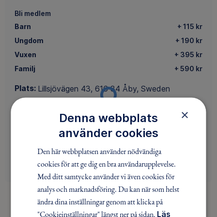
Bli medlem
Barn
+ 115 kr
Ungdom
+ 190 kr
Vuxen
+ 395 kr
Familj
+ 590 kr
Plats:
Lillsjövägen 43, 616 34 Åby, Sweden
×
Denna webbplats
Visa plats på Google Maps
använder cookies
Samlingsplats:
Lillsjöstugans parkering
Den här webbplatsen använder nödvändiga
Latitud
58.65946428235824
cookies för att ge dig en bra användarupplevelse.
Longitud
16.147883617836357
Med ditt samtycke använder vi även cookies för
analys och marknadsföring. Du kan när som helst
ändra dina inställningar genom att klicka på
"Cookieinställningar" längst ner på sidan.
Läs