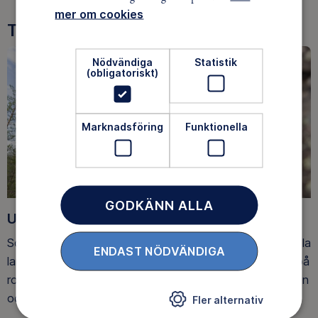
mer om cookies
Tre goda skäl att bli medlem
Nödvändiga
Statistik
(obligatoriskt)
Marknadsföring
Funktionella
GODKÄNN ALLA
Upptäck nya äventyr
Som medlem har du tillgång till alla våra äventyr, över hela
ENDAST NÖDVÄNDIGA
landet. Våra ideella ledare guidar barn, unga och vuxna på
roliga och trygga äventyr i skogen, på vattnet, snön, isen
och på fjället.
Fler alternativ